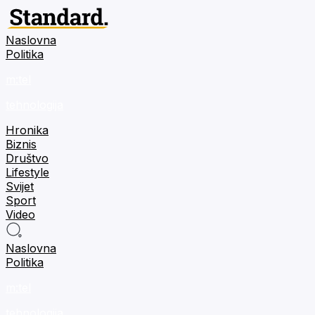
Naslovna
Politika
m:tel
tehnologija
Hronika
Biznis
Društvo
Lifestyle
Svijet
Sport
Video
Naslovna
Politika
m:tel
tehnologija