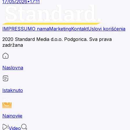
17/05/2026
•
17:11
IMPRESSUM
O nama
Marketing
Kontakt
Uslovi korišćenja
2020 Standard Media d.o.o. Podgorica. Sva prava
zadržana
Naslovna
Istaknuto
Najnovije
Video