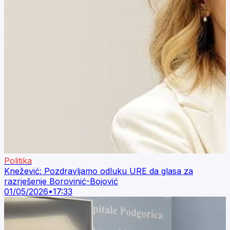
Politika
Knežević: Pozdravljamo odluku URE da glasa za
razrješenje Borovinić-Bojović
01/05/2026
•
17:33