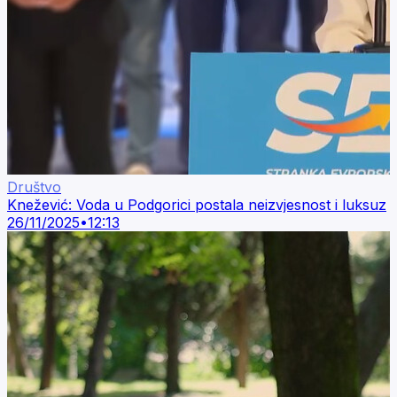
Društvo
Knežević: Voda u Podgorici postala neizvjesnost i luksuz
26/11/2025
•
12:13