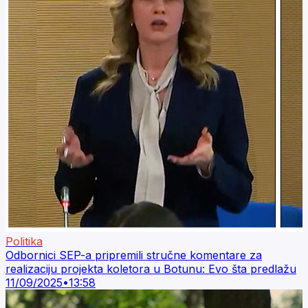
Politika
Odbornici SEP-a pripremili stručne komentare za
realizaciju projekta koletora u Botunu: Evo šta predlažu
11/09/2025
•
13:58