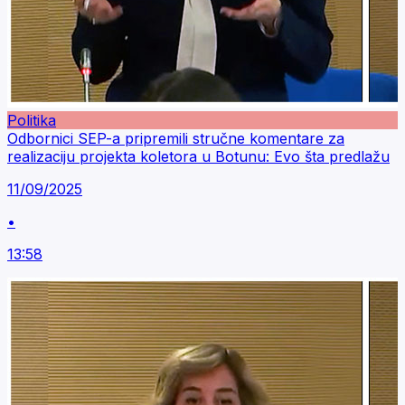
Politika
Odbornici SEP-a pripremili stručne komentare za
realizaciju projekta koletora u Botunu: Evo šta predlažu
11/09/2025
•
13:58