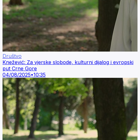
Društvo
Knežević: Za vjerske slobode, kulturni dijalog i evropski
put Crne Gore
04/08/2025
•
10:35