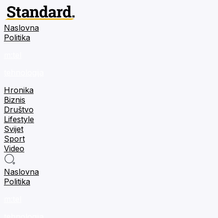
Naslovna
Politika
m:tel
tehnologija
Hronika
Biznis
Društvo
Lifestyle
Svijet
Sport
Video
Naslovna
Politika
m:tel
tehnologija