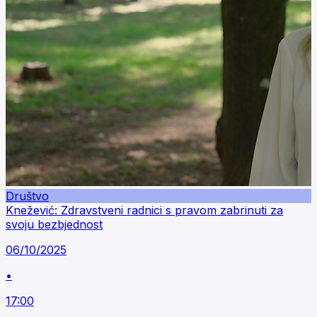
Društvo
Knežević: Zdravstveni radnici s pravom zabrinuti za
svoju bezbjednost
06/10/2025
•
17:00