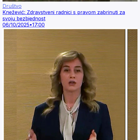
Društvo
Knežević: Zdravstveni radnici s pravom zabrinuti za
svoju bezbjednost
06/10/2025
•
17:00