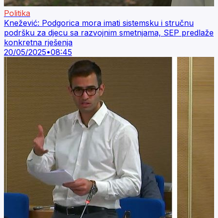
Politika
Knežević: Podgorica mora imati sistemsku i stručnu
podršku za djecu sa razvojnim smetnjama, SEP predlaže
konkretna rješenja
20/05/2025
•
08:45