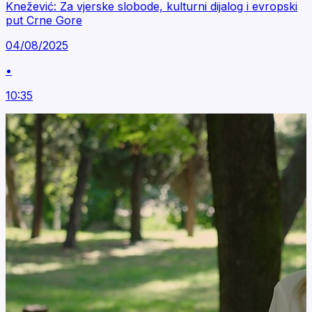
Knežević: Za vjerske slobode, kulturni dijalog i evropski
put Crne Gore
04/08/2025
•
10:35