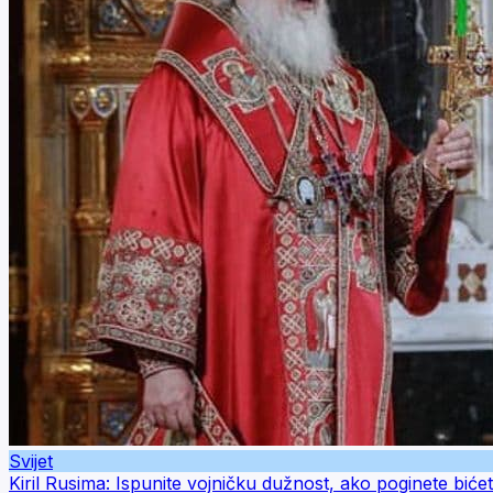
Svijet
Kiril Rusima: Ispunite vojničku dužnost, ako poginete bi