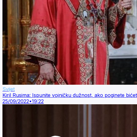
Svijet
Kiril Rusima: Ispunite vojničku dužnost, ako poginete bi
25/09/2022
•
19:22