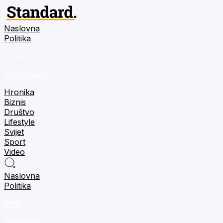
Naslovna
Politika
m:tel
tehnologija
Hronika
Biznis
Društvo
Lifestyle
Svijet
Sport
Video
Naslovna
Politika
m:tel
tehnologija