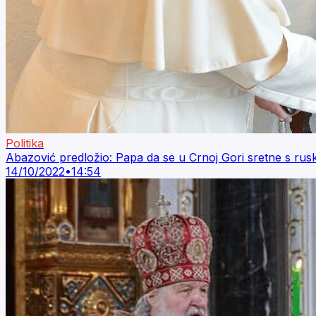
Politika
Abazović predložio: Papa da se u Crnoj Gori sretne s rus
14/10/2022
•
14:54