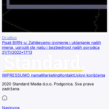
Društvo
Pisali BIRN-u: Zahtijevamo izvinjenje i uklanjanje naših
imena, ugrozili ste našu i bezbjednost naših porodica
21/11/2022
•
17:13
IMPRESSUM
O nama
Marketing
Kontakt
Uslovi korišćenja
2020 Standard Media d.o.o. Podgorica. Sva prava
zadržana
Naslovna