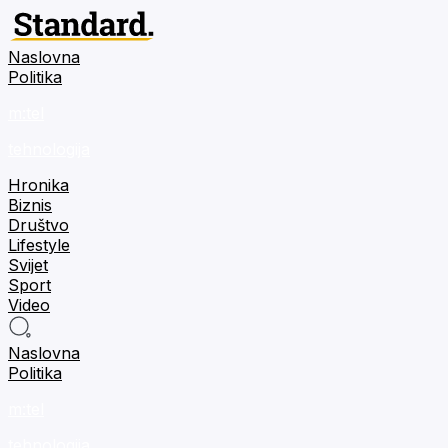
Naslovna
Politika
m:tel
tehnologija
Hronika
Biznis
Društvo
Lifestyle
Svijet
Sport
Video
Naslovna
Politika
m:tel
tehnologija