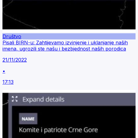
Društvo
Pisali BIRN-u: Zahtijevamo izvinjenje i uklanjanje naših
imena, ugrozili ste našu i bezbjednost naših porodica
21/11/2022
•
17:13