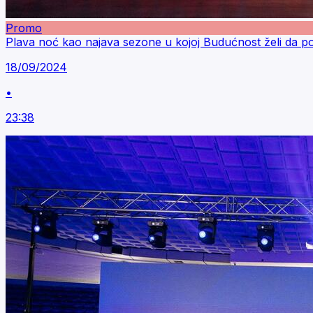
Promo
Plava noć kao najava sezone u kojoj Budućnost želi da pod
18/09/2024
•
23:38