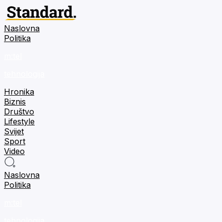
Naslovna
Politika
m:tel
tehnologija
Hronika
Biznis
Društvo
Lifestyle
Svijet
Sport
Video
Naslovna
Politika
m:tel
tehnologija