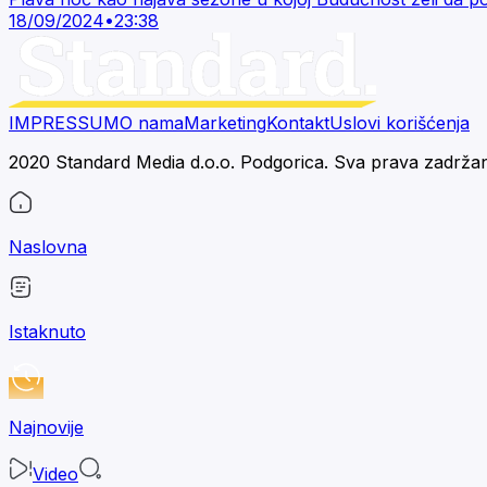
18/09/2024
•
23:38
IMPRESSUM
O nama
Marketing
Kontakt
Uslovi korišćenja
2020 Standard Media d.o.o. Podgorica. Sva prava zadrža
Naslovna
Istaknuto
Najnovije
Video