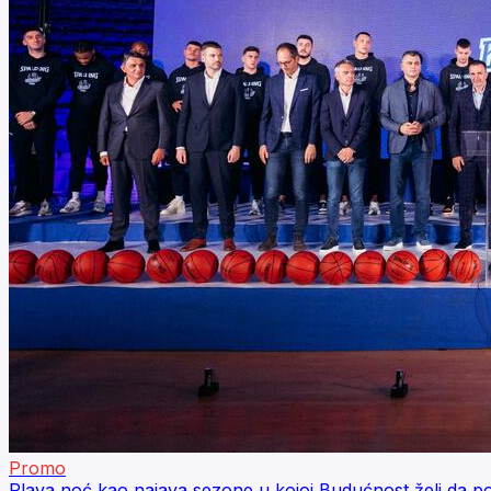
Promo
Plava noć kao najava sezone u kojoj Budućnost želi da pod