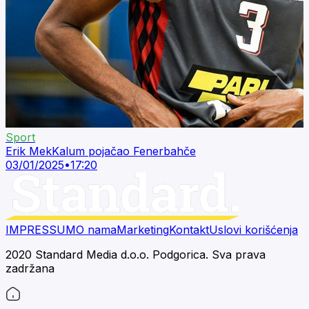
Sport
Erik MekKalum pojačao Fenerbahče
03/01/2025
•
17:20
IMPRESSUM
O nama
Marketing
Kontakt
Uslovi korišćenja
2020 Standard Media d.o.o. Podgorica. Sva prava
zadržana