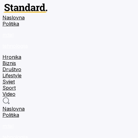
Naslovna
Politika
m:tel
tehnologija
Hronika
Biznis
Društvo
Lifestyle
Svijet
Sport
Video
Naslovna
Politika
m:tel
tehnologija