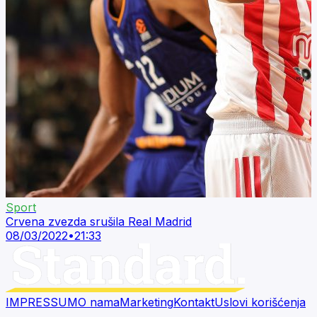
Sport
Crvena zvezda srušila Real Madrid
08/03/2022
•
21:33
IMPRESSUM
O nama
Marketing
Kontakt
Uslovi korišćenja