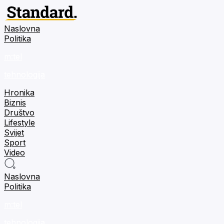
Naslovna
Politika
m:tel
tehnologija
Hronika
Biznis
Društvo
Lifestyle
Svijet
Sport
Video
Naslovna
Politika
m:tel
tehnologija