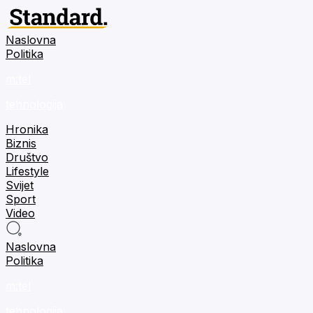
Naslovna
Politika
m:tel
tehnologija
Hronika
Biznis
Društvo
Lifestyle
Svijet
Sport
Video
Naslovna
Politika
m:tel
tehnologija