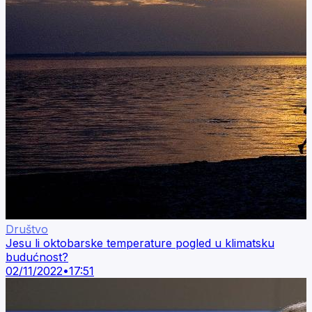
Društvo
Jesu li oktobarske temperature pogled u klimatsku
budućnost?
02/11/2022
•
17:51