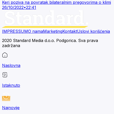
Keri poziva na povratak bilateralnim pregovorima o klimi
26/10/2022
•
22:41
IMPRESSUM
O nama
Marketing
Kontakt
Uslovi korišćenja
2020 Standard Media d.o.o. Podgorica. Sva prava
zadržana
Naslovna
Istaknuto
Najnovije