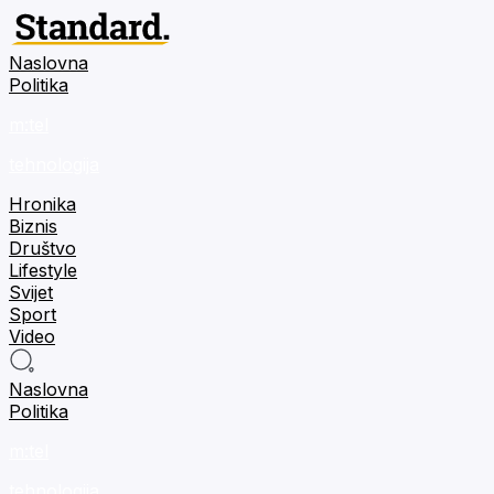
Naslovna
Politika
m:tel
tehnologija
Hronika
Biznis
Društvo
Lifestyle
Svijet
Sport
Video
Naslovna
Politika
m:tel
tehnologija