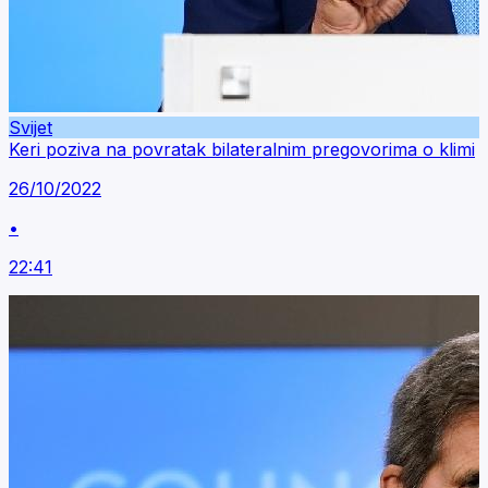
Svijet
Keri poziva na povratak bilateralnim pregovorima o klimi
26/10/2022
•
22:41