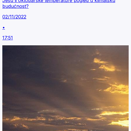
Jesu li oktobarske temperature pogled u klimatsku
budućnost?
02/11/2022
•
17:51