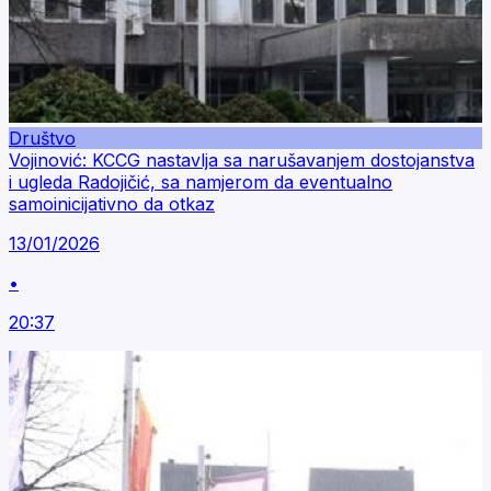
Društvo
Vojinović: KCCG nastavlja sa narušavanjem dostojanstva
i ugleda Radojičić, sa namjerom da eventualno
samoinicijativno da otkaz
13/01/2026
•
20:37