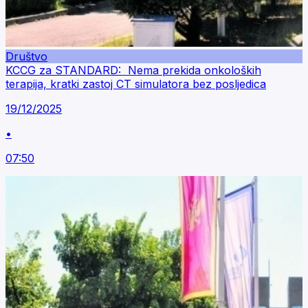
Društvo
KCCG za STANDARD: Nema prekida onkoloških
terapija, kratki zastoj CT simulatora bez posljedica
19/12/2025
•
07:50