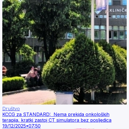
Društvo
KCCG za STANDARD: Nema prekida onkoloških
terapija, kratki zastoj CT simulatora bez posljedica
19/12/2025
•
07:50