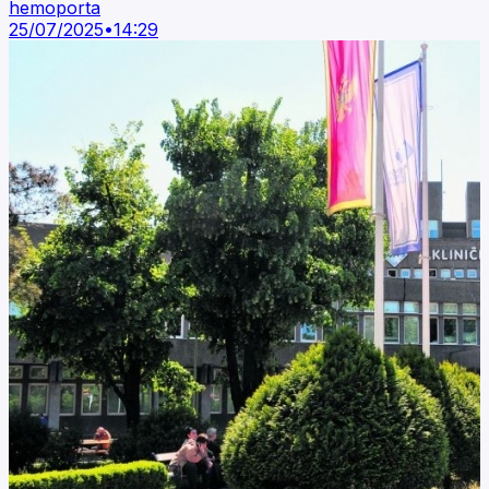
hemoporta
25/07/2025
•
14:29