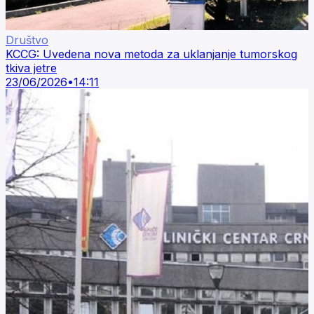
Društvo
KCCG: Uvedena nova metoda za uklanjanje tumorskog
tkiva jetre
23/06/2026
•
14:11