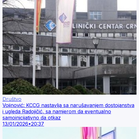
Društvo
Vojinović: KCCG nastavlja sa narušavanjem dostojanstva
i ugleda Radojičić, sa namjerom da eventualno
samoinicijativno da otkaz
13/01/2026
•
20:37