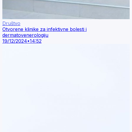
Društvo
Otvorene klinike za infektivne bolesti i
dermatovenerologiju
19/12/2024
•
14:52