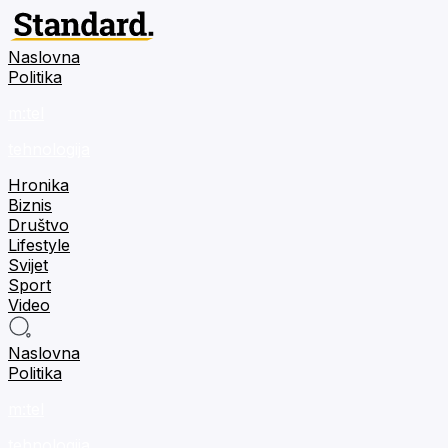
Naslovna
Politika
m:tel
tehnologija
Hronika
Biznis
Društvo
Lifestyle
Svijet
Sport
Video
Naslovna
Politika
m:tel
tehnologija