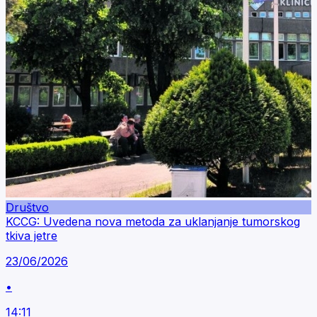
Društvo
KCCG: Uvedena nova metoda za uklanjanje tumorskog
tkiva jetre
23/06/2026
•
14:11