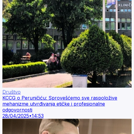
Društvo
KCCG o Peruničiću: Sprovešćemo sve raspoložive
mehanizme utvrđivanja etičke i profesionalne
odgovornosti
28/04/2025
•
14:53