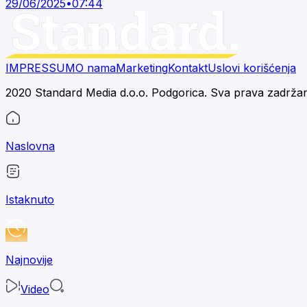
29/06/2025
•
07:44
IMPRESSUM
O nama
Marketing
Kontakt
Uslovi korišćenja
2020 Standard Media d.o.o. Podgorica. Sva prava zadrža
Naslovna
Istaknuto
Najnovije
Video