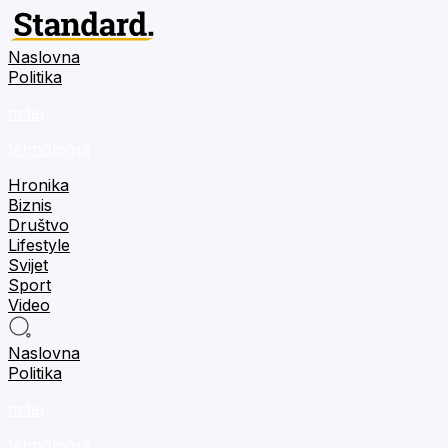
Naslovna
Politika
m:tel
tehnologija
Hronika
Biznis
Društvo
Lifestyle
Svijet
Sport
Video
Naslovna
Politika
m:tel
tehnologija