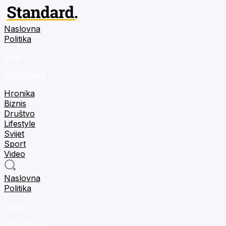
Naslovna
Politika
m:tel
tehnologija
Hronika
Biznis
Društvo
Lifestyle
Svijet
Sport
Video
Naslovna
Politika
m:tel
tehnologija