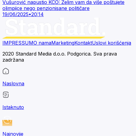
Vušurović napustio KCO: Želim vam da više poštujete
olimpijce nego penzionisane političare
19/06/2025
•
20:14
IMPRESSUM
O nama
Marketing
Kontakt
Uslovi korišćenja
2020 Standard Media d.o.o. Podgorica. Sva prava
zadržana
Naslovna
Istaknuto
Najnovije