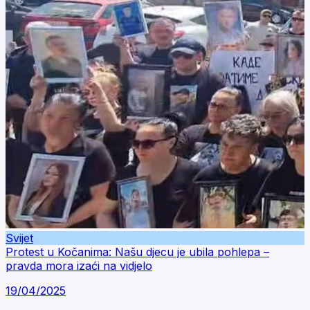
Svijet
Protest u Kočanima: Našu djecu je ubila pohlepa –
pravda mora izaći na vidjelo
19/04/2025