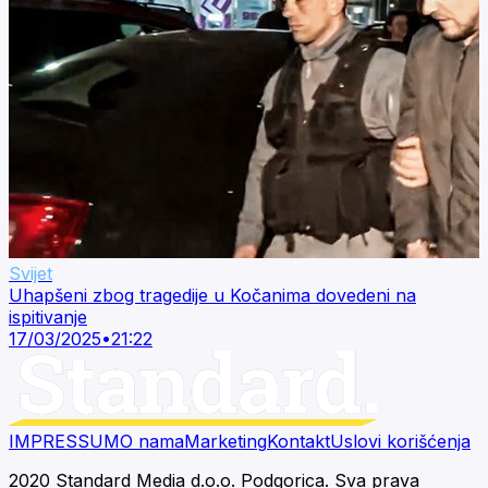
Svijet
Uhapšeni zbog tragedije u Kočanima dovedeni na
ispitivanje
17/03/2025
•
21:22
IMPRESSUM
O nama
Marketing
Kontakt
Uslovi korišćenja
2020 Standard Media d.o.o. Podgorica. Sva prava