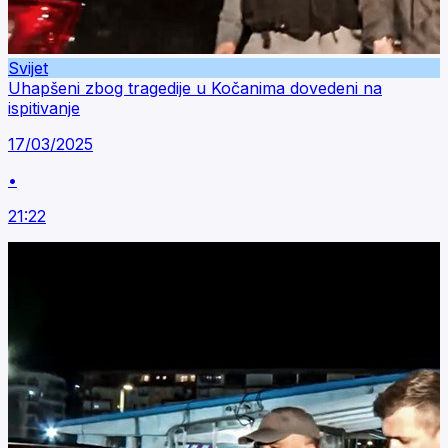
Svijet
Uhapšeni zbog tragedije u Kočanima dovedeni na
ispitivanje
17/03/2025
•
21:22