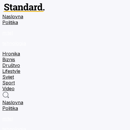
Naslovna
Politika
m:tel
tehnologija
Hronika
Biznis
Društvo
Lifestyle
Svijet
Sport
Video
Naslovna
Politika
m:tel
tehnologija