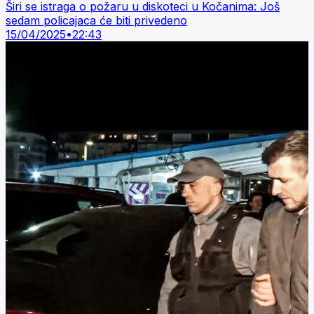
Širi se istraga o požaru u diskoteci u Kočanima: Još
sedam policajaca će biti privedeno
15/04/2025
•
22:43