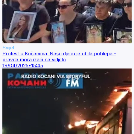
Svijet
Protest u Kočanima: Našu djecu je ubila pohlepa –
pravda mora izaći na vidjelo
19/04/2025
•
15:45