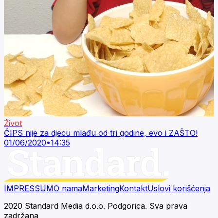
Život
ČIPS nije za djecu mlađu od tri godine, evo i ZAŠTO!
01/06/2020
•
14:35
IMPRESSUM
O nama
Marketing
Kontakt
Uslovi korišćenja
2020 Standard Media d.o.o. Podgorica. Sva prava
zadržana