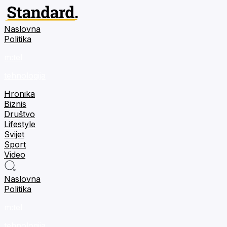
Naslovna
Politika
m:tel
tehnologija
Hronika
Biznis
Društvo
Lifestyle
Svijet
Sport
Video
Naslovna
Politika
m:tel
tehnologija