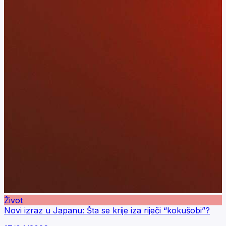
Život
Novi izraz u Japanu: Šta se krije iza riječi “kokušobi”?