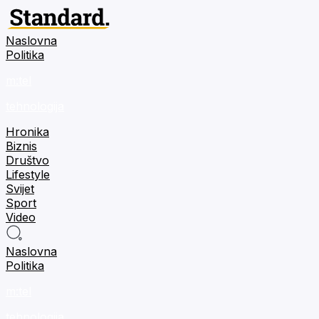
Naslovna
Politika
m:tel
tehnologija
Hronika
Biznis
Društvo
Lifestyle
Svijet
Sport
Video
Naslovna
Politika
m:tel
tehnologija