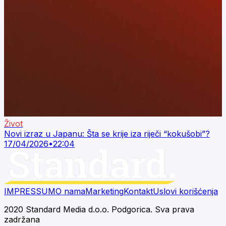
Život
Novi izraz u Japanu: Šta se krije iza riječi “kokušobi”?
17/04/2026
•
22:04
IMPRESSUM
O nama
Marketing
Kontakt
Uslovi korišćenja
2020 Standard Media d.o.o. Podgorica. Sva prava
zadržana