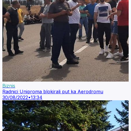
Biznis
Radnici Uniproma blokirali put ka Aerodromu
30/08/2022
•
13:34