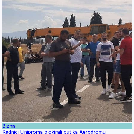
Biznis
Radnici Uniproma blokirali put ka Aerodromu