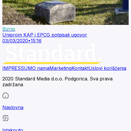
Biznis
Uniprom KAP i EPCG potpisali ugovor
03/03/2020
•
15:16
IMPRESSUM
O nama
Marketing
Kontakt
Uslovi korišćenja
2020 Standard Media d.o.o. Podgorica. Sva prava
zadržana
Naslovna
Istaknuto