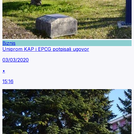
Biznis
Uniprom KAP i EPCG potpisali ugovor
03/03/2020
•
15:16