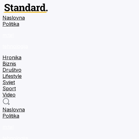
Naslovna
Politika
m:tel
tehnologija
Hronika
Biznis
Društvo
Lifestyle
Svijet
Sport
Video
Naslovna
Politika
m:tel
tehnologija