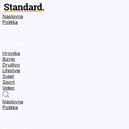
Naslovna
Politika
m:tel
tehnologija
Hronika
Biznis
Društvo
Lifestyle
Svijet
Sport
Video
Naslovna
Politika
m:tel
tehnologija