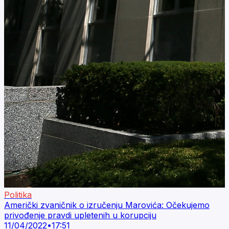
Politika
Američki zvaničnik o izručenju Marovića: Očekujemo
privođenje pravdi upletenih u korupciju
11/04/2022
•
17:51