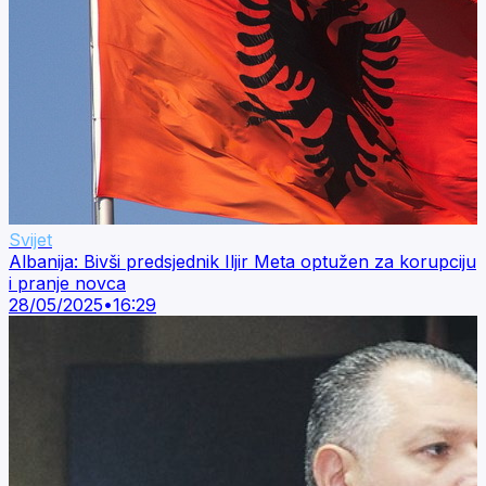
Svijet
Albanija: Bivši predsjednik Iljir Meta optužen za korupciju
i pranje novca
28/05/2025
•
16:29