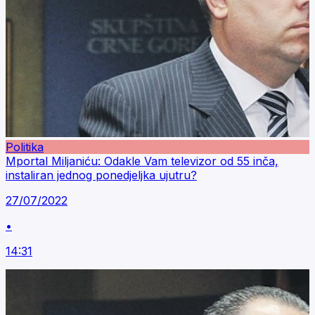
Politika
Mportal Miljaniću: Odakle Vam televizor od 55 inča,
instaliran jednog ponedjeljka ujutru?
27/07/2022
•
14:31