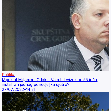
Politika
Mportal Miljaniću: Odakle Vam televizor od 55 inča,
instaliran jednog ponedjeljka ujutru?
27/07/2022
•
14:31