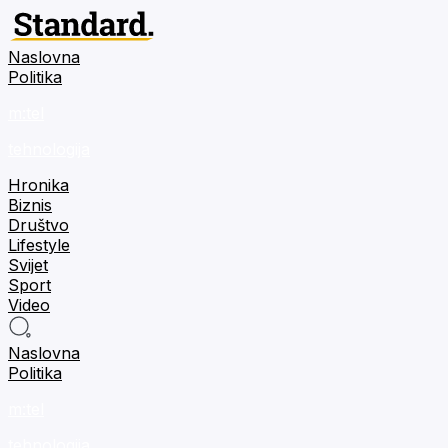
Naslovna
Politika
m:tel
tehnologija
Hronika
Biznis
Društvo
Lifestyle
Svijet
Sport
Video
Naslovna
Politika
m:tel
tehnologija