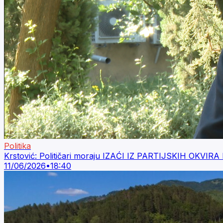
Politika
Krstović: Političari moraju IZAĆI IZ PARTIJSKIH OKVI
11/06/2026
•
18:40