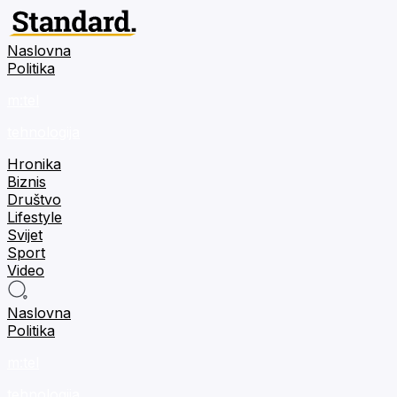
Naslovna
Politika
m:tel
tehnologija
Hronika
Biznis
Društvo
Lifestyle
Svijet
Sport
Video
Naslovna
Politika
m:tel
tehnologija