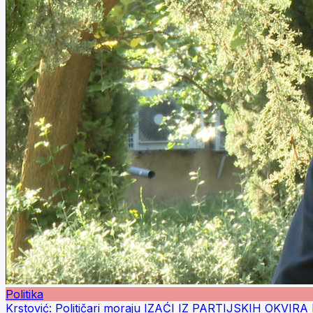
Politika
Krstović: Političari moraju IZAĆI IZ PARTIJSKIH OKVI