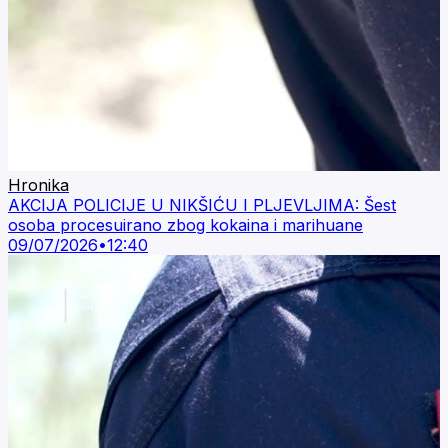
Hronika
AKCIJA POLICIJE U NIKŠIĆU I PLJEVLJIMA: Šest
osoba procesuirano zbog kokaina i marihuane
09/07/2026
•
12:40