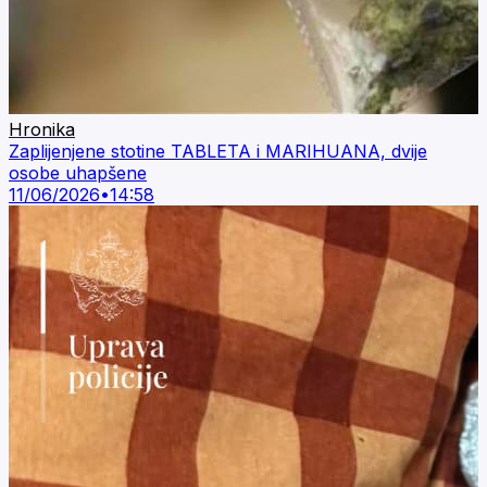
Hronika
Zaplijenjene stotine TABLETA i MARIHUANA, dvije
osobe uhapšene
11/06/2026
•
14:58