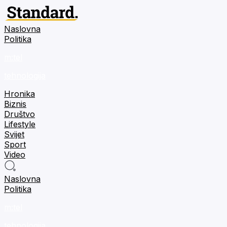
Naslovna
Politika
m:tel
tehnologija
Hronika
Biznis
Društvo
Lifestyle
Svijet
Sport
Video
Naslovna
Politika
m:tel
tehnologija