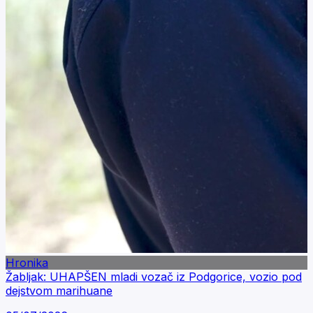
Hronika
Žabljak: UHAPŠEN mladi vozač iz Podgorice, vozio pod
dejstvom marihuane