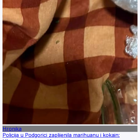
Hronika
Policija u Podgorici zaplijenila marihuanu i kokain: