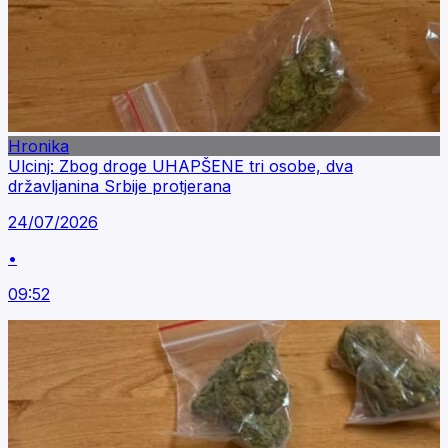
Hronika
Ulcinj: Zbog droge UHAPŠENE tri osobe, dva
državljanina Srbije protjerana
24/07/2026
•
09:52