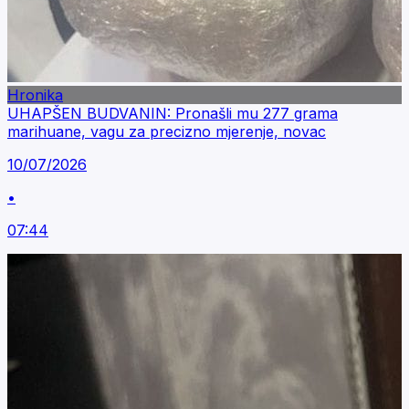
Hronika
UHAPŠEN BUDVANIN: Pronašli mu 277 grama
marihuane, vagu za precizno mjerenje, novac
10/07/2026
•
07:44