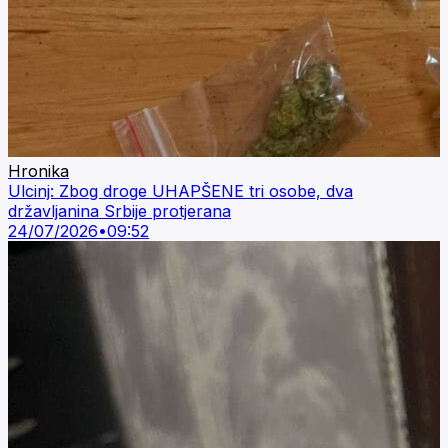
Hronika
Ulcinj: Zbog droge UHAPŠENE tri osobe, dva
državljanina Srbije protjerana
24/07/2026
•
09:52