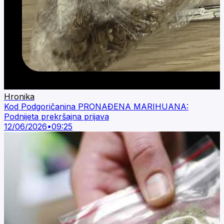
Hronika
Kod Podgoričanina PRONAĐENA MARIHUANA:
Podnijeta prekršajna prijava
12/06/2026
•
09:25