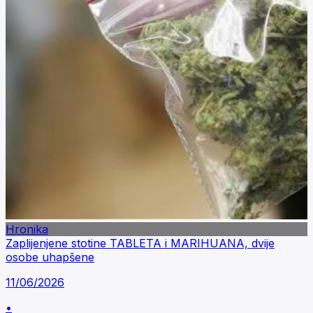
Hronika
Zaplijenjene stotine TABLETA i MARIHUANA, dvije
osobe uhapšene
11/06/2026
•