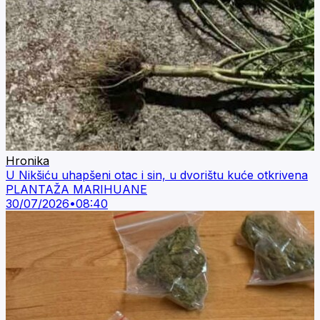
Hronika
U Nikšiću uhapšeni otac i sin, u dvorištu kuće otkrivena
PLANTAŽA MARIHUANE
30/07/2026
•
08:40