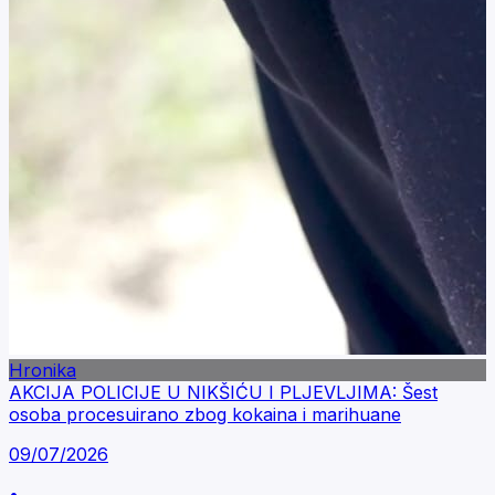
Hronika
AKCIJA POLICIJE U NIKŠIĆU I PLJEVLJIMA: Šest
osoba procesuirano zbog kokaina i marihuane
09/07/2026
•