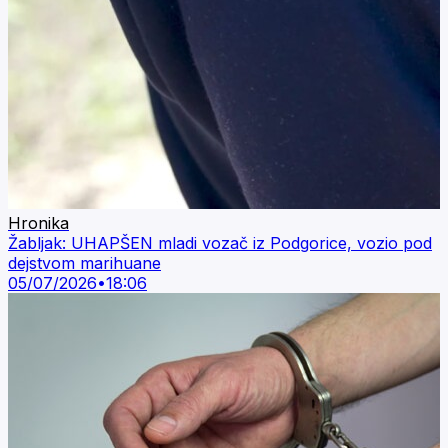
Hronika
Žabljak: UHAPŠEN mladi vozač iz Podgorice, vozio pod
dejstvom marihuane
05/07/2026
•
18:06