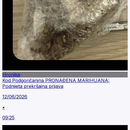
Hronika
Kod Podgoričanina PRONAĐENA MARIHUANA:
Podnijeta prekršajna prijava
12/06/2026
•
09:25