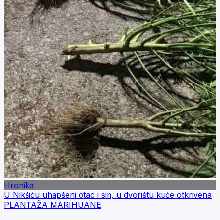
Hronika
U Nikšiću uhapšeni otac i sin, u dvorištu kuće otkrivena
PLANTAŽA MARIHUANE