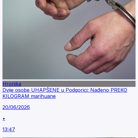
Hronika
Dvije osobe UHAPŠENE u Podgorici: Nađeno PREKO
KILOGRAM marihuane
20/06/2026
•
13:47