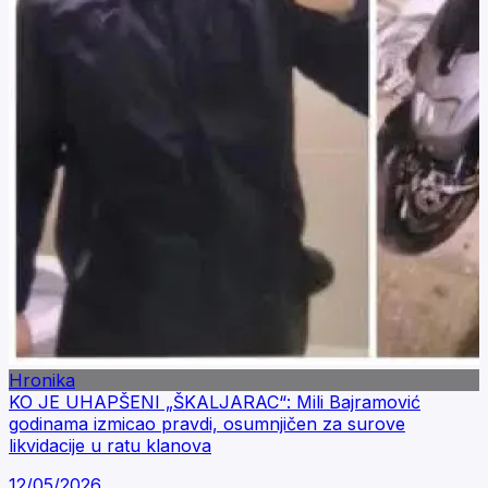
Hronika
KO JE UHAPŠENI „ŠKALJARAC“: Mili Bajramović
godinama izmicao pravdi, osumnjičen za surove
likvidacije u ratu klanova
12/05/2026