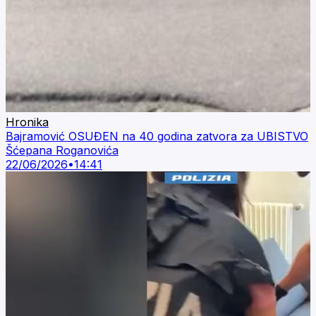
Hronika
Bajramović OSUĐEN na 40 godina zatvora za UBISTVO
Šćepana Roganovića
22/06/2026
•
14:41