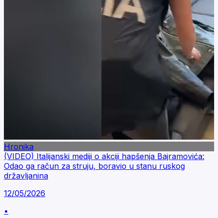
Hronika
(VIDEO) Italijanski mediji o akciji hapšenja Bajramovića:
Odao ga račun za struju, boravio u stanu ruskog
državljanina
12/05/2026
•