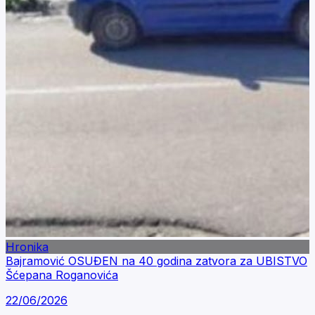
Hronika
Bajramović OSUĐEN na 40 godina zatvora za UBISTVO
Šćepana Roganovića
22/06/2026