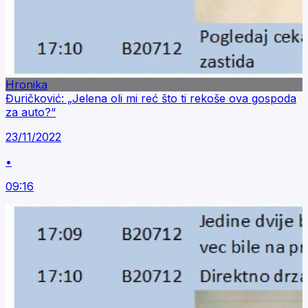
Hronika
Đuričković: „Jelena oli mi reć što ti rekoše ova gospoda
za auto?“
23/11/2022
•
09:16