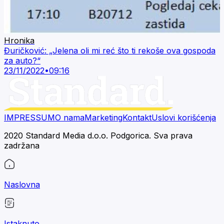
Hronika
Đuričković: „Jelena oli mi reć što ti rekoše ova gospoda
za auto?“
23/11/2022
•
09:16
IMPRESSUM
O nama
Marketing
Kontakt
Uslovi korišćenja
2020 Standard Media d.o.o. Podgorica. Sva prava
zadržana
Naslovna
Istaknuto