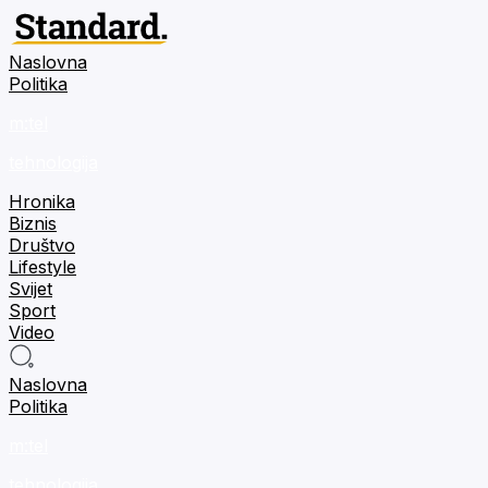
Naslovna
Politika
m:tel
tehnologija
Hronika
Biznis
Društvo
Lifestyle
Svijet
Sport
Video
Naslovna
Politika
m:tel
tehnologija