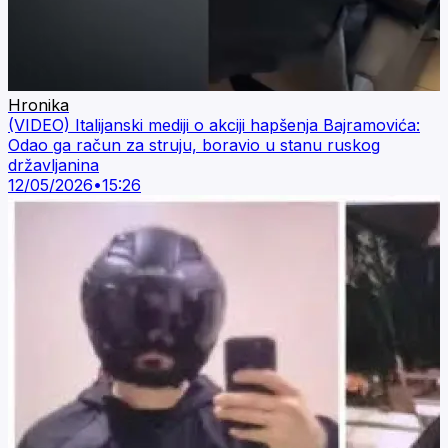
Hronika
(VIDEO) Italijanski mediji o akciji hapšenja Bajramovića:
Odao ga račun za struju, boravio u stanu ruskog
državljanina
12/05/2026
•
15:26