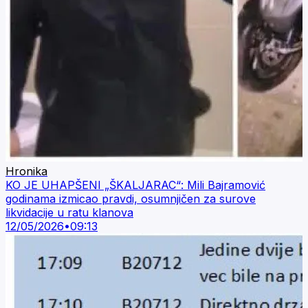
Hronika
KO JE UHAPŠENI „ŠKALJARAC“: Mili Bajramović
godinama izmicao pravdi, osumnjičen za surove
likvidacije u ratu klanova
12/05/2026
•
09:13