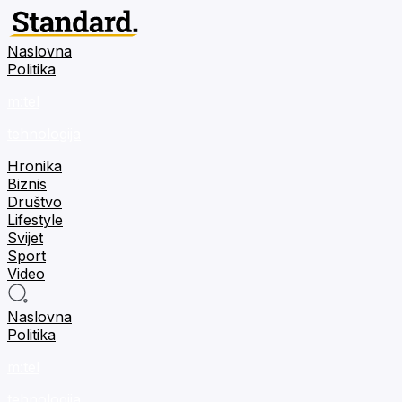
Naslovna
Politika
m:tel
tehnologija
Hronika
Biznis
Društvo
Lifestyle
Svijet
Sport
Video
Naslovna
Politika
m:tel
tehnologija