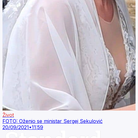
Život
FOTO: Oženio se ministar Sergej Sekulović
20/09/2021
•
11:59