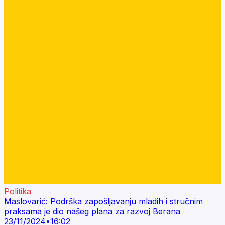
Politika
Maslovarić: Podrška zapošljavanju mladih i stručnim
praksama je dio našeg plana za razvoj Berana
23/11/2024
•
16:02