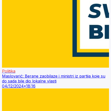
Politika
Maslovarić: Berane zaobilaze i ministri iz partija koje su
do sada bile dio lokalne vlasti
04/12/2024
•
18:16