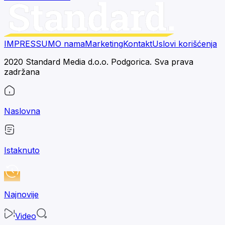
IMPRESSUM
O nama
Marketing
Kontakt
Uslovi korišćenja
2020 Standard Media d.o.o. Podgorica. Sva prava
zadržana
Naslovna
Istaknuto
Najnovije
Video