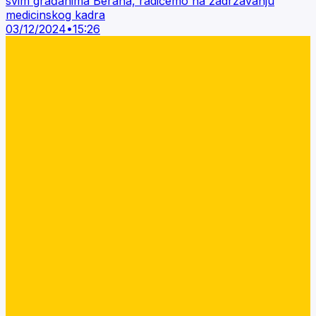
svim građanima Berana, radićemo na zadržavanju
medicinskog kadra
03/12/2024
•
15:26