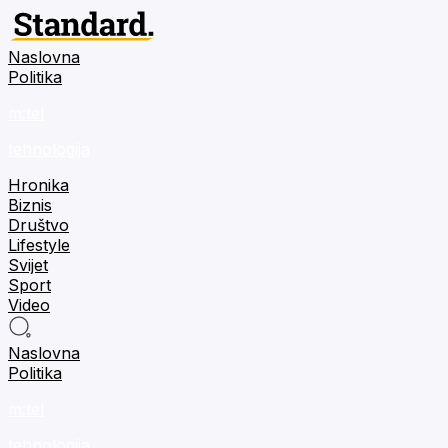
Naslovna
Politika
m:tel
tehnologija
Hronika
Biznis
Društvo
Lifestyle
Svijet
Sport
Video
Naslovna
Politika
m:tel
tehnologija