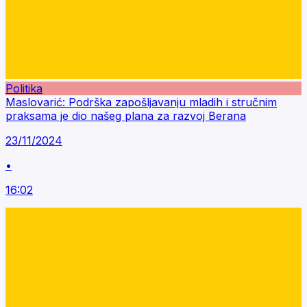
Politika
Maslovarić: Podrška zapošljavanju mladih i stručnim
praksama je dio našeg plana za razvoj Berana
23/11/2024
•
16:02