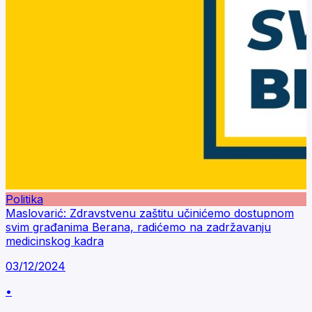
Politika
Maslovarić: Zdravstvenu zaštitu učinićemo dostupnom
svim građanima Berana, radićemo na zadržavanju
medicinskog kadra
03/12/2024
•