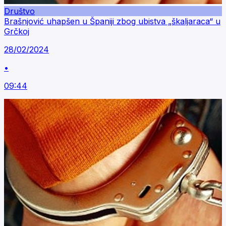
Društvo
Brašnjović uhapšen u Španiji zbog ubistva „škaljaraca“ u
Grčkoj
28/02/2024
•
09:44