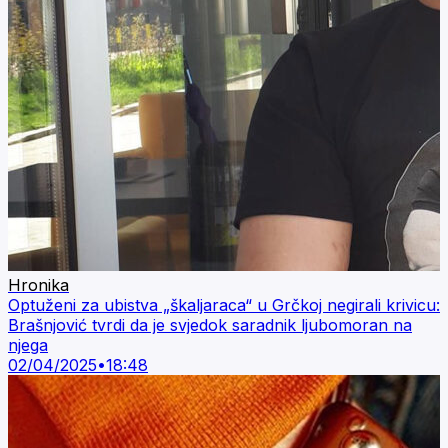
Hronika
Optuženi za ubistva „škaljaraca“ u Grčkoj negirali krivicu:
Brašnjović tvrdi da je svjedok saradnik ljubomoran na
njega
02/04/2025
•
18:48