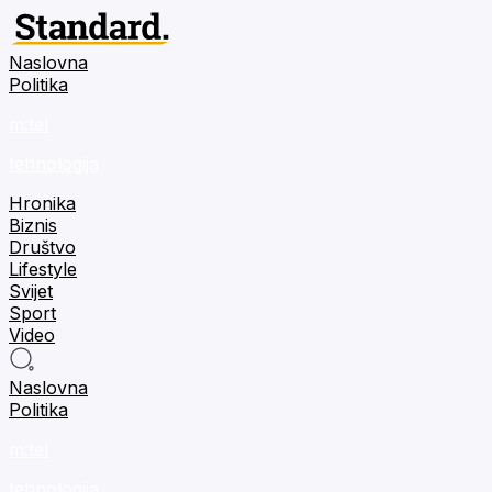
Naslovna
Politika
m:tel
tehnologija
Hronika
Biznis
Društvo
Lifestyle
Svijet
Sport
Video
Naslovna
Politika
m:tel
tehnologija