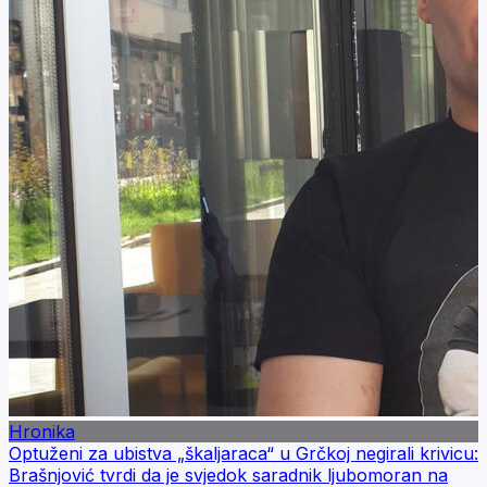
Hronika
Optuženi za ubistva „škaljaraca“ u Grčkoj negirali krivicu:
Brašnjović tvrdi da je svjedok saradnik ljubomoran na