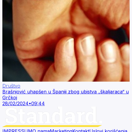
Društvo
Brašnjović uhapšen u Španiji zbog ubistva „škaljaraca“ u
Grčkoj
28/02/2024
•
09:44
IMPRESSUM
O nama
Marketing
Kontakt
Uslovi korišćenja