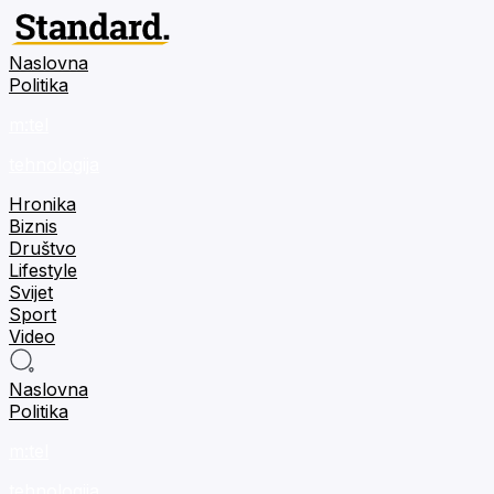
Naslovna
Politika
m:tel
tehnologija
Hronika
Biznis
Društvo
Lifestyle
Svijet
Sport
Video
Naslovna
Politika
m:tel
tehnologija