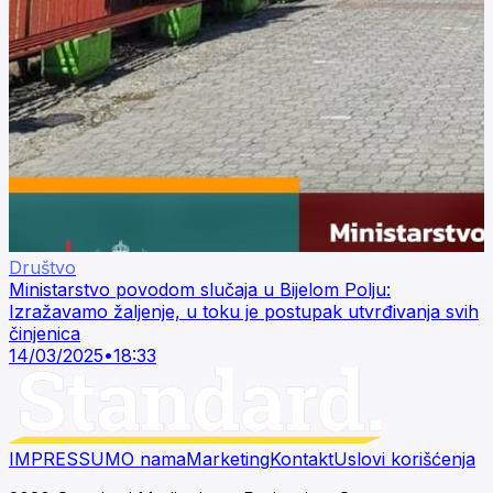
Društvo
Ministarstvo povodom slučaja u Bijelom Polju:
Izražavamo žaljenje, u toku je postupak utvrđivanja svih
činjenica
14/03/2025
•
18:33
IMPRESSUM
O nama
Marketing
Kontakt
Uslovi korišćenja