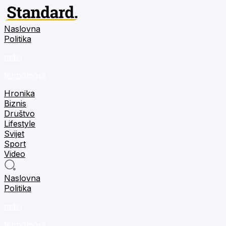
Naslovna
Politika
m:tel
tehnologija
Hronika
Biznis
Društvo
Lifestyle
Svijet
Sport
Video
Naslovna
Politika
m:tel
tehnologija