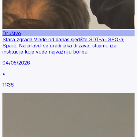
Društvo
Stara zgrada Vlade od danas sjedište SDT-a i SPO-a;
Spajić: Na pravdi se gradi jaka država, stojimo iza
institucija koje vode najvažniju borbu
04/05/2026
•
11:36