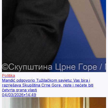
Politika
Mandić odgovorio Tužilačkom savjetu: Vas bira i
razrješava Skupština Crne Gore, niste i nećete biti
četvrta grana vlasti
04/03/2026
•
14:49