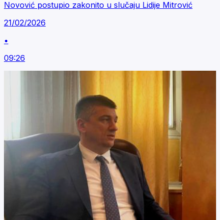
Novović postupio zakonito u slučaju Lidije Mitrović
21/02/2026
•
09:26