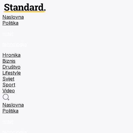
Naslovna
Politika
m:tel
tehnologija
Hronika
Biznis
Društvo
Lifestyle
Svijet
Sport
Video
Naslovna
Politika
m:tel
tehnologija