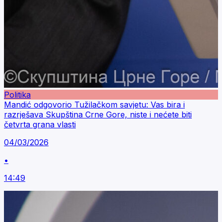
Politika
Mandić odgovorio Tužilačkom savjetu: Vas bira i
razrješava Skupština Crne Gore, niste i nećete biti
četvrta grana vlasti
04/03/2026
•
14:49