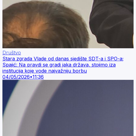
Društvo
Stara zgrada Vlade od danas sjedište SDT-a i SPO-a;
Spajić: Na pravdi se gradi jaka država, stojimo iza
institucija koje vode najvažniju borbu
04/05/2026
•
11:36