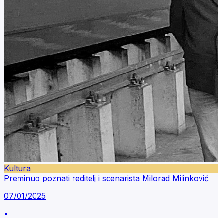
Kultura
Preminuo poznati reditelj i scenarista Milorad Milinković
07/01/2025
•