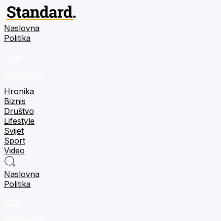
Naslovna
Politika
m:tel
tehnologija
Hronika
Biznis
Društvo
Lifestyle
Svijet
Sport
Video
Naslovna
Politika
m:tel
tehnologija