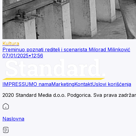
Kultura
Preminuo poznati reditelj i scenarista Milorad Milinković
07/01/2025
•
12:56
IMPRESSUM
O nama
Marketing
Kontakt
Uslovi korišćenja
2020 Standard Media d.o.o. Podgorica. Sva prava zadrža
Naslovna