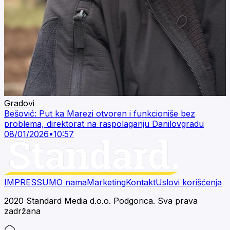
Gradovi
Bešović: Put ka Marezi otvoren i funkcioniše bez
problema, direktorat na raspolaganju Danilovgradu
08/01/2026
•
10:57
IMPRESSUM
O nama
Marketing
Kontakt
Uslovi korišćenja
2020 Standard Media d.o.o. Podgorica. Sva prava
zadržana