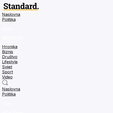
Naslovna
Politika
m:tel
tehnologija
Hronika
Biznis
Društvo
Lifestyle
Svijet
Sport
Video
Naslovna
Politika
m:tel
tehnologija