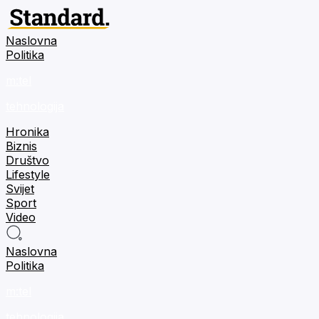
Naslovna
Politika
m:tel
tehnologija
Hronika
Biznis
Društvo
Lifestyle
Svijet
Sport
Video
Naslovna
Politika
m:tel
tehnologija