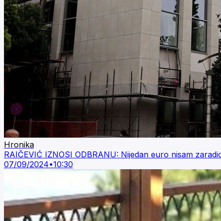
Hronika
RAIČEVIĆ IZNOSI ODBRANU: Nijedan euro nisam zaradio 
07/09/2024
•
10:30