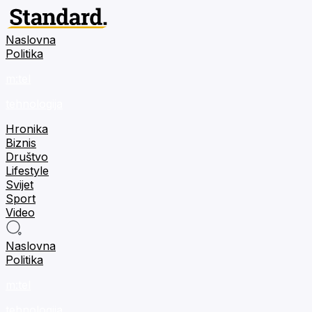
Naslovna
Politika
m:tel
tehnologija
Hronika
Biznis
Društvo
Lifestyle
Svijet
Sport
Video
Naslovna
Politika
m:tel
tehnologija