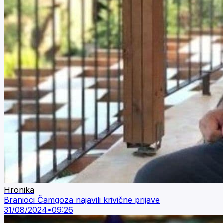
Hronika
Branioci Čamgoza najavili krivične prijave
31/08/2024
•
09:26