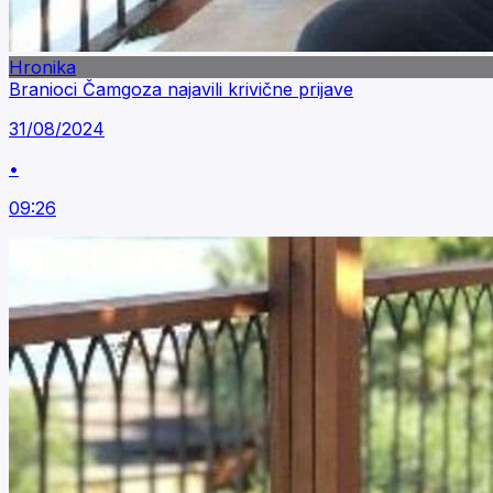
Hronika
Branioci Čamgoza najavili krivične prijave
31/08/2024
•
09:26