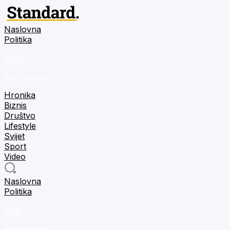
Naslovna
Politika
m:tel
tehnologija
Hronika
Biznis
Društvo
Lifestyle
Svijet
Sport
Video
Naslovna
Politika
m:tel
tehnologija