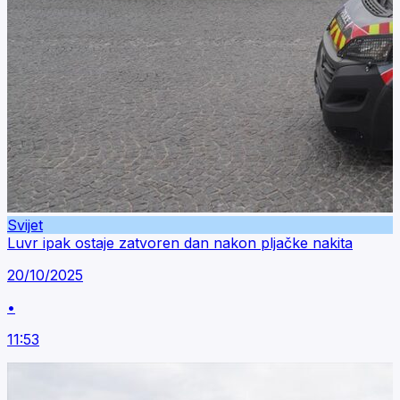
Svijet
Luvr ipak ostaje zatvoren dan nakon pljačke nakita
20/10/2025
•
11:53