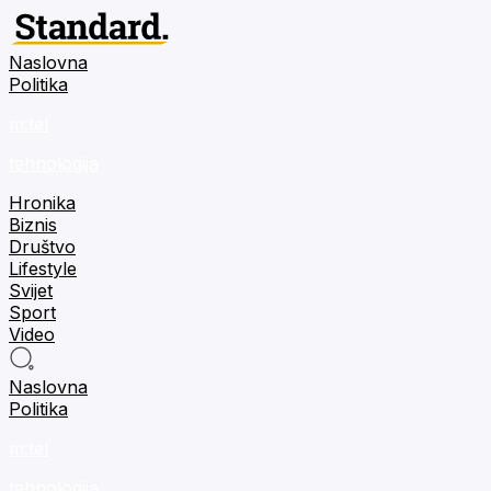
Naslovna
Politika
m:tel
tehnologija
Hronika
Biznis
Društvo
Lifestyle
Svijet
Sport
Video
Naslovna
Politika
m:tel
tehnologija