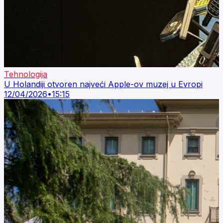
Tehnologija
U Holandiji otvoren najveći Apple-ov muzej u Evropi
12/04/2026
•
15:15