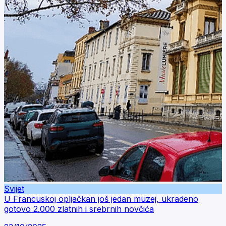
Svijet
U Francuskoj opljačkan još jedan muzej, ukradeno
gotovo 2.000 zlatnih i srebrnih novčića