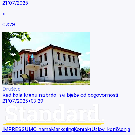
21/07/2025
•
07:29
Društvo
Kad kola krenu nizbrdo, svi bježe od odgovornosti
21/07/2025
•
07:29
IMPRESSUM
O nama
Marketing
Kontakt
Uslovi korišćenja