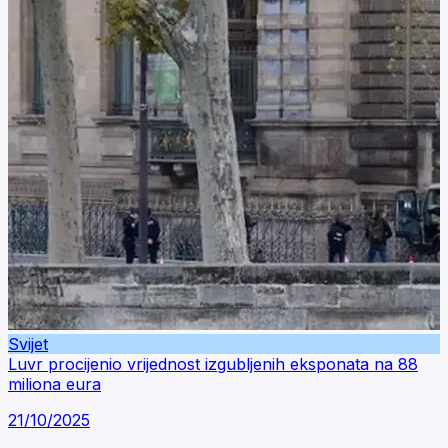
Svijet
Luvr procijenio vrijednost izgubljenih eksponata na 88
miliona eura
21/10/2025