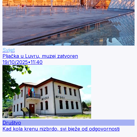
Svijet
Pljačka u Luvru, muzej zatvoren
19/10/2025
•
11:40
Društvo
Kad kola krenu nizbrdo, svi bježe od odgovornosti