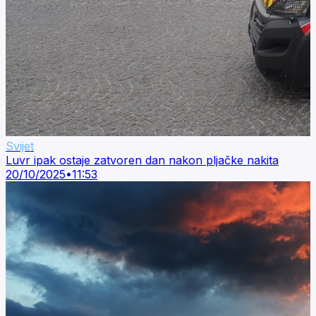
Svijet
Luvr ipak ostaje zatvoren dan nakon pljačke nakita
20/10/2025
•
11:53