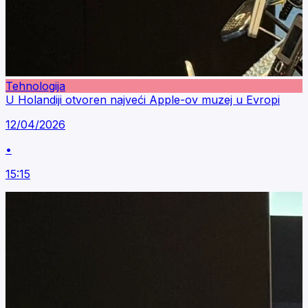
Tehnologija
U Holandiji otvoren najveći Apple-ov muzej u Evropi
12/04/2026
•
15:15