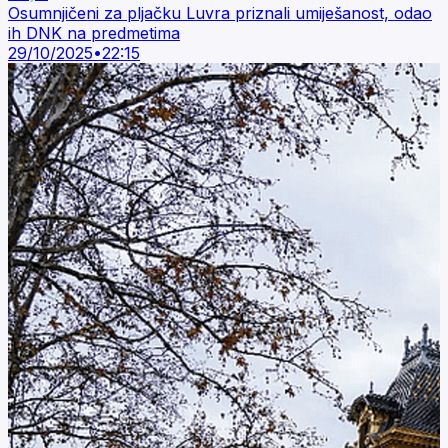
Osumnjičeni za pljačku Luvra priznali umiješanost, odao
ih DNK na predmetima
29/10/2025
•
22:15