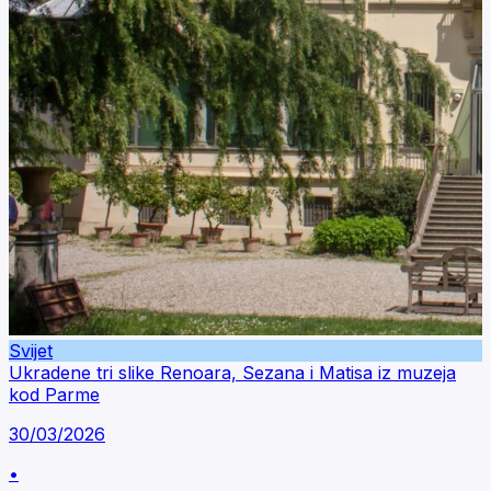
Svijet
Ukradene tri slike Renoara, Sezana i Matisa iz muzeja
kod Parme
30/03/2026
•