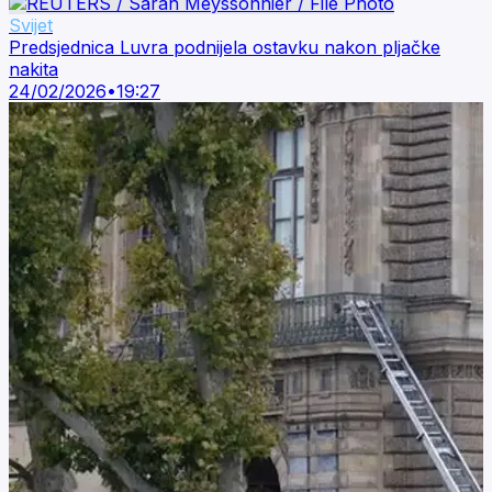
Svijet
Predsjednica Luvra podnijela ostavku nakon pljačke
nakita
24/02/2026
•
19:27