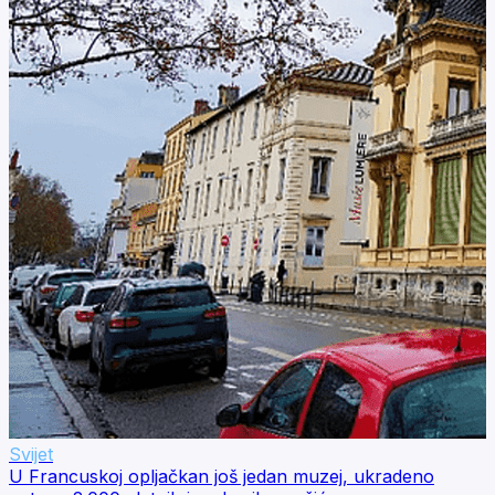
Svijet
U Francuskoj opljačkan još jedan muzej, ukradeno