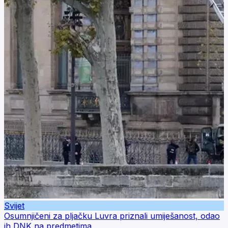
Svijet
Osumnjičeni za pljačku Luvra priznali umiješanost, odao
ih DNK na predmetima