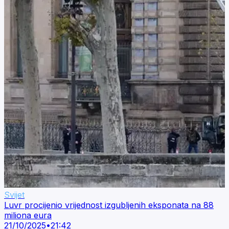
Svijet
Luvr procijenio vrijednost izgubljenih eksponata na 88
miliona eura
21/10/2025
•
21:42