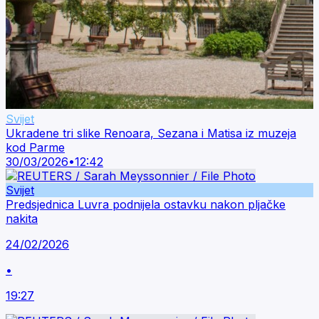
Svijet
Ukradene tri slike Renoara, Sezana i Matisa iz muzeja
kod Parme
30/03/2026
•
12:42
Svijet
Predsjednica Luvra podnijela ostavku nakon pljačke
nakita
24/02/2026
•
19:27