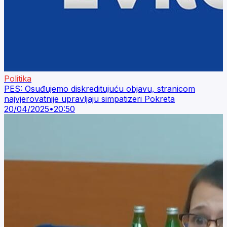
Politika
PES: Osuđujemo diskreditujuću objavu, stranicom
najvjerovatnije upravljaju simpatizeri Pokreta
20/04/2025
•
20:50