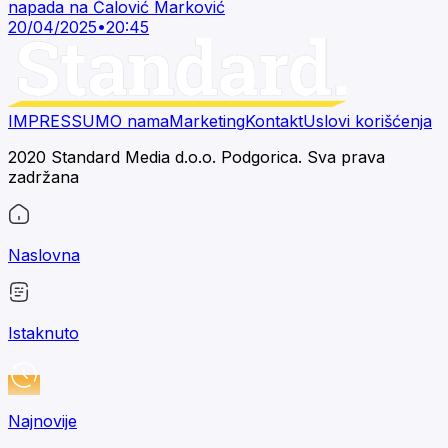
napada na Ćalović Marković
20/04/2025
•
20:45
IMPRESSUM
O nama
Marketing
Kontakt
Uslovi korišćenja
2020 Standard Media d.o.o. Podgorica. Sva prava
zadržana
Naslovna
Istaknuto
Najnovije