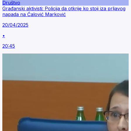
Društvo
Građanski aktivisti: Policija da otkrije ko stoji iza prljavog
napada na Ćalović Marković
20/04/2025
•
20:45