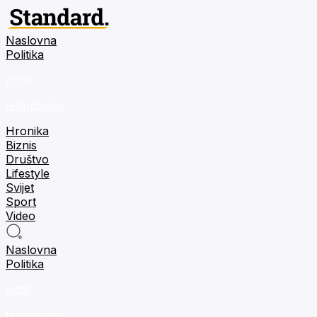
Naslovna
Politika
m:tel
tehnologija
Hronika
Biznis
Društvo
Lifestyle
Svijet
Sport
Video
Naslovna
Politika
m:tel
tehnologija