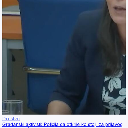
Društvo
Građanski aktivisti: Policija da otkrije ko stoji iza prljavog