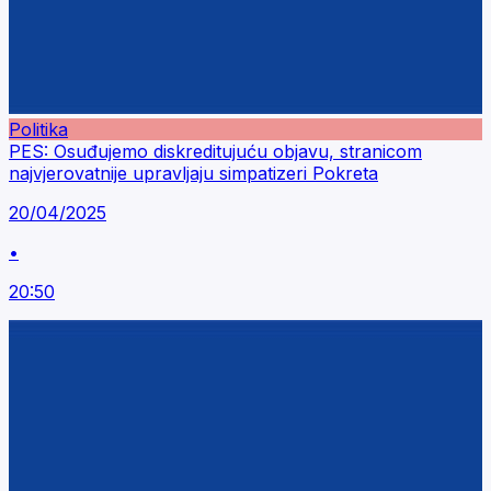
Politika
PES: Osuđujemo diskreditujuću objavu, stranicom
najvjerovatnije upravljaju simpatizeri Pokreta
20/04/2025
•
20:50