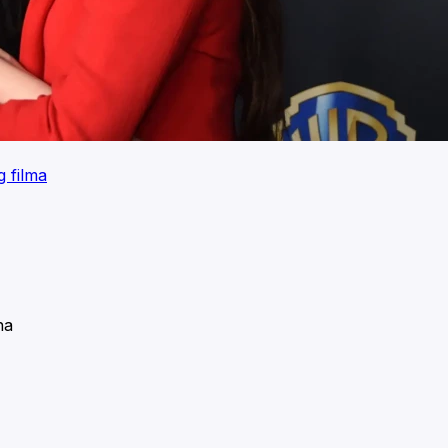
g filma
na