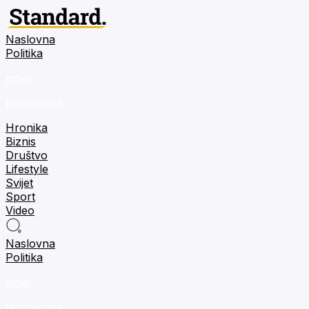
Naslovna
Politika
m:tel
tehnologija
Hronika
Biznis
Društvo
Lifestyle
Svijet
Sport
Video
Naslovna
Politika
m:tel
tehnologija