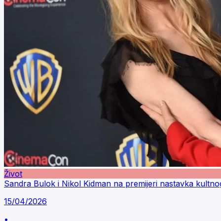
Život
Sandra Bulok i Nikol Kidman na premijeri nastavka kultno
15/04/2026
•