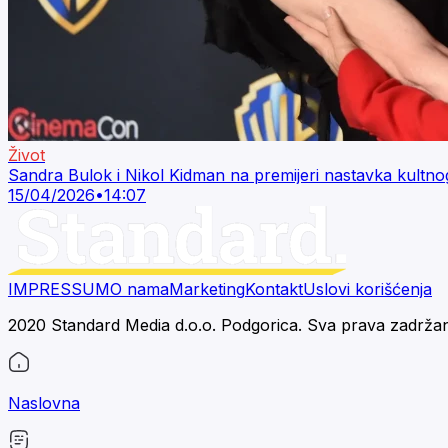
Život
Sandra Bulok i Nikol Kidman na premijeri nastavka kultno
15/04/2026
•
14:07
IMPRESSUM
O nama
Marketing
Kontakt
Uslovi korišćenja
2020 Standard Media d.o.o. Podgorica. Sva prava zadrža
Naslovna