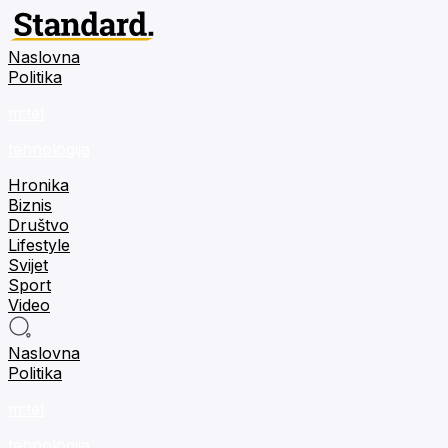
Naslovna
Politika
m:tel
tehnologija
Hronika
Biznis
Društvo
Lifestyle
Svijet
Sport
Video
Naslovna
Politika
m:tel
tehnologija