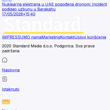
Nuklearna elektrana u UAE pogođena dronom: Incident
podigao uzbunu u Barakahu
17/05/2026
•
15:40
IMPRESSUM
O nama
Marketing
Kontakt
Uslovi korišćenja
2020 Standard Media d.o.o. Podgorica. Sva prava
zadržana
Naslovna
Istaknuto