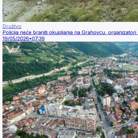
Društvo
Policija neće braniti okupljanja na Grahovcu, organizato
19/05/2026
•
07:39