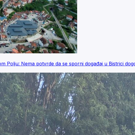
lom Polju: Nema potvrde da se sporni događaj u Bistrici dog