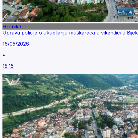
Hronika
Uprava policije o okupljanju muškaraca u vikendici u Bije
16/05/2026
•
15:15