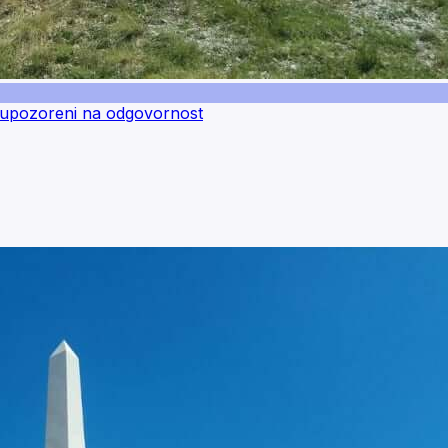
ri upozoreni na odgovornost