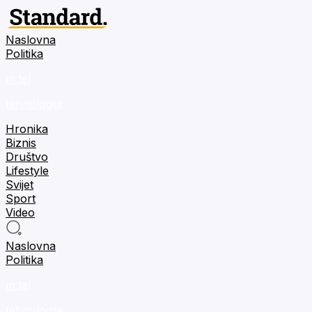
Naslovna
Politika
m:tel
tehnologija
Hronika
Biznis
Društvo
Lifestyle
Svijet
Sport
Video
Naslovna
Politika
m:tel
tehnologija