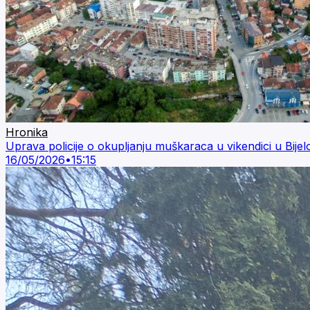
Hronika
Uprava policije o okupljanju muškaraca u vikendici u Bije
16/05/2026
•
15:15