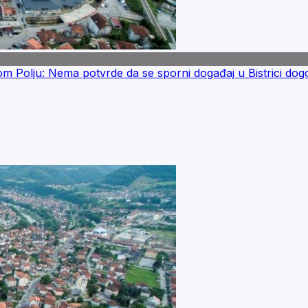
lom Polju: Nema potvrde da se sporni događaj u Bistrici dog