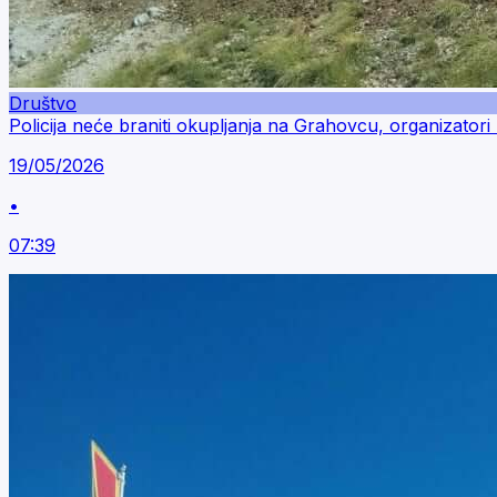
Društvo
Policija neće braniti okupljanja na Grahovcu, organizato
19/05/2026
•
07:39