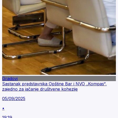
Gradovi
Sastanak predstavnika Opštine Bar i NVO „Kompas“,
zajedno za jačanje društvene kohezije
05/09/2025
•
19:19