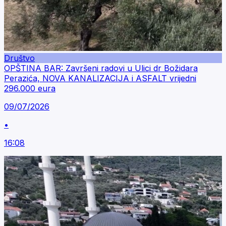
Društvo
OPŠTINA BAR: Završeni radovi u Ulici dr Božidara
Perazića, NOVA KANALIZACIJA i ASFALT vrijedni
296.000 eura
09/07/2026
•
16:08