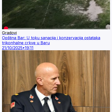
Gradovi
Opština Bar: U toku sanacija i konzervacija ostataka
trikonhalne crkve u Baru
21/10/2025
•
19:11