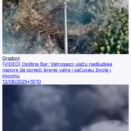
Gradovi
(VIDEO) Opština Bar: Vatrogasci ulažu nadljudske
napore da spriječi širenje vatre i sačuvaju živote i
imovinu
12/08/2025
•
19:10