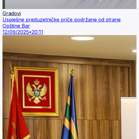
Gradovi
Uspješne preduzetničke priče podržane od strane
Opštine Bar
12/09/2025
•
20:11