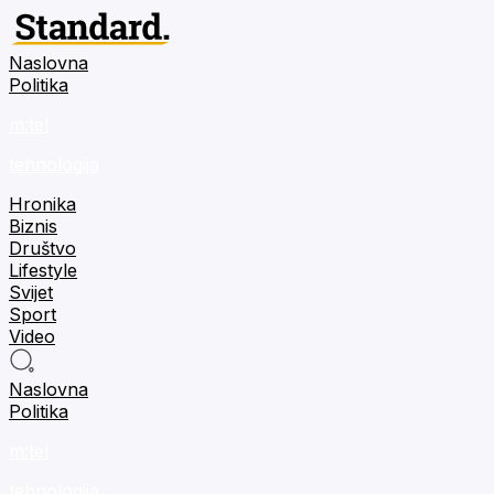
Naslovna
Politika
m:tel
tehnologija
Hronika
Biznis
Društvo
Lifestyle
Svijet
Sport
Video
Naslovna
Politika
m:tel
tehnologija