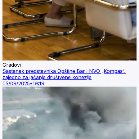
Gradovi
Sastanak predstavnika Opštine Bar i NVO „Kompas“,
zajedno za jačanje društvene kohezije
05/09/2025
•
19:19