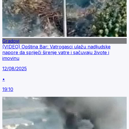
Gradovi
(VIDEO) Opština Bar: Vatrogasci ulažu nadljudske
napore da spriječi širenje vatre i sačuvaju živote i
imovinu
12/08/2025
•
19:10