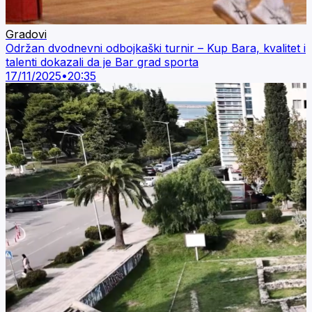
Gradovi
Održan dvodnevni odbojkaški turnir – Kup Bara, kvalitet i
talenti dokazali da je Bar grad sporta
17/11/2025
•
20:35