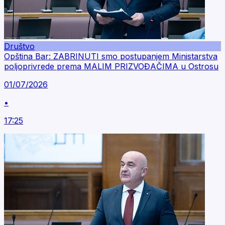
Društvo
Opština Bar: ZABRINUTI smo postupanjem Ministarstva
poljoprivrede prema MALIM PRIZVOĐAČIMA u Ostrosu
01/07/2026
•
17:25