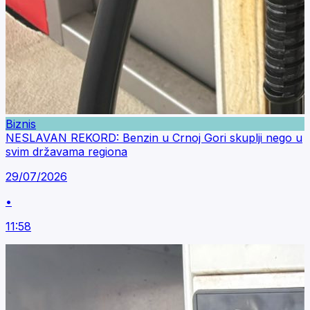
Biznis
NESLAVAN REKORD: Benzin u Crnoj Gori skuplji nego u
svim državama regiona
29/07/2026
•
11:58