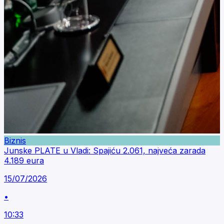
Biznis
Junske PLATE u Vladi: Spajiću 2.061, najveća zarada
4.189 eura
15/07/2026
•
10:33