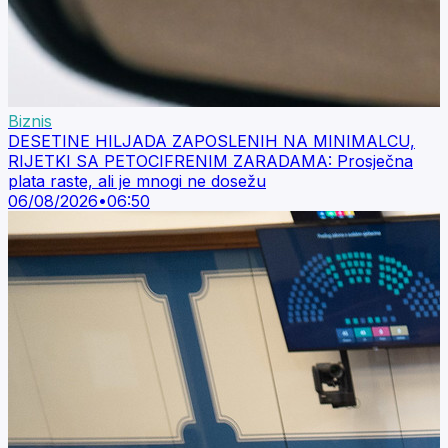
Biznis
DESETINE HILJADA ZAPOSLENIH NA MINIMALCU,
RIJETKI SA PETOCIFRENIM ZARADAMA: Prosječna
plata raste, ali je mnogi ne dosežu
06/08/2026
•
06:50