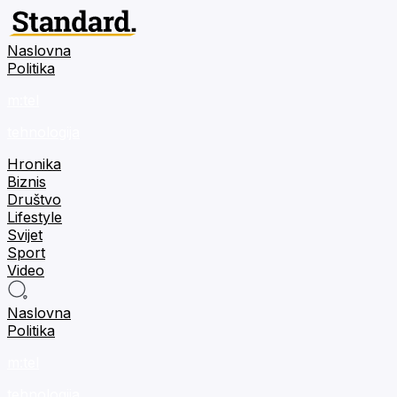
Naslovna
Politika
m:tel
tehnologija
Hronika
Biznis
Društvo
Lifestyle
Svijet
Sport
Video
Naslovna
Politika
m:tel
tehnologija