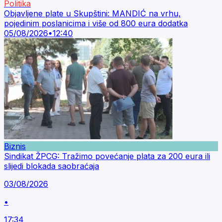
Politika
Objavljene plate u Skupštini: MANDIĆ na vrhu,
pojedinim poslanicima i više od 800 eura dodatka
05/08/2026
•
12:40
Biznis
Sindikat ŽPCG: Tražimo povećanje plata za 200 eura ili
slijedi blokada saobraćaja
03/08/2026
•
17:34