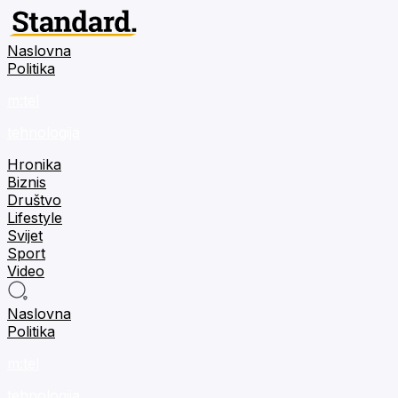
Naslovna
Politika
m:tel
tehnologija
Hronika
Biznis
Društvo
Lifestyle
Svijet
Sport
Video
Naslovna
Politika
m:tel
tehnologija