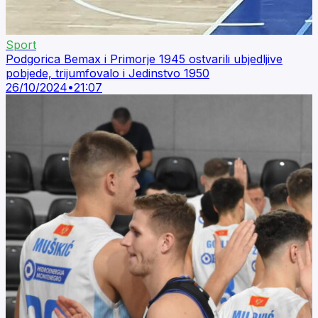
Sport
Podgorica Bemax i Primorje 1945 ostvarili ubjedljive
pobjede, trijumfovalo i Jedinstvo 1950
26/10/2024
•
21:07