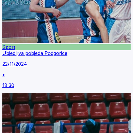
Sport
Ubjedljiva pobjeda Podgorice
22/11/2024
•
18:30