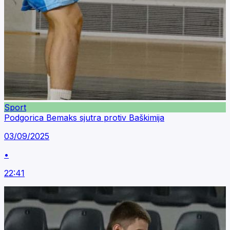
Sport
Podgorica Bemaks sjutra protiv Baškimija
03/09/2025
•
22:41