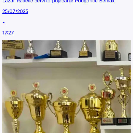
Lazar Radetić četvrto pojačanje Podgorice Bemax
25/07/2025
•
17:27