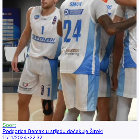
Sport
Podgorica Bemax u srijedu dočekuje Široki
11/11/2024
•
22:32