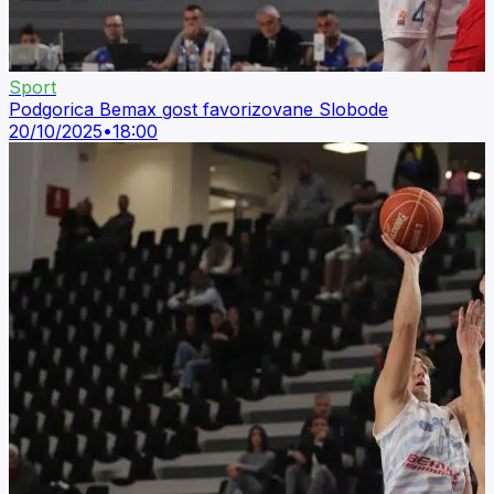
Sport
Podgorica Bemax gost favorizovane Slobode
20/10/2025
•
18:00