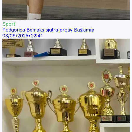
Sport
Podgorica Bemaks sjutra protiv Baškimija
03/09/2025
•
22:41