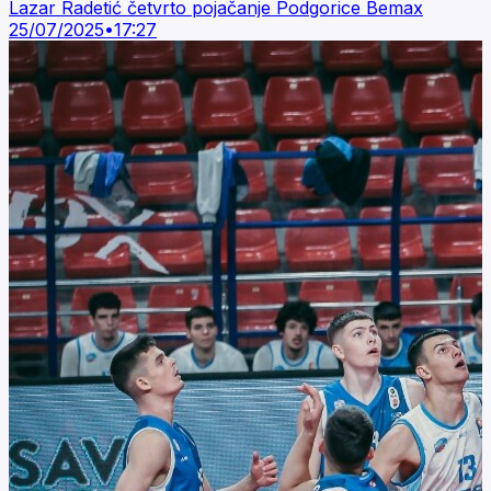
Lazar Radetić četvrto pojačanje Podgorice Bemax
25/07/2025
•
17:27