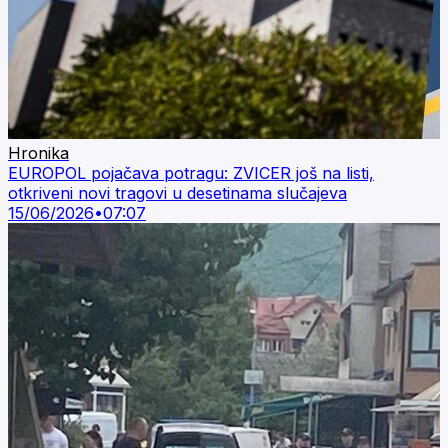
Hronika
EUROPOL pojačava potragu: ZVICER još na listi,
otkriveni novi tragovi u desetinama slučajeva
15/06/2026
•
07:07