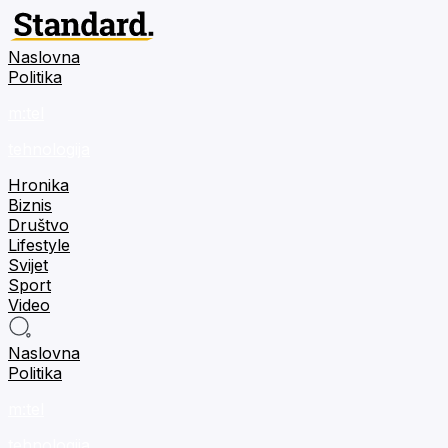
Naslovna
Politika
m:tel
tehnologija
Hronika
Biznis
Društvo
Lifestyle
Svijet
Sport
Video
Naslovna
Politika
m:tel
tehnologija