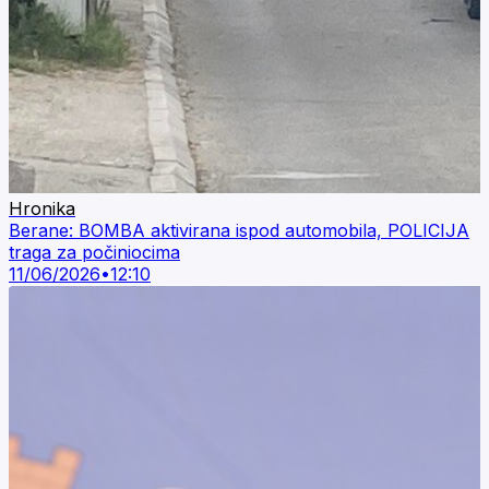
Hronika
Berane: BOMBA aktivirana ispod automobila, POLICIJA
traga za počiniocima
11/06/2026
•
12:10