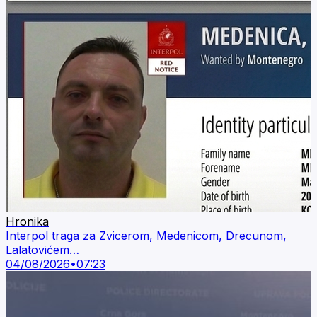
Hronika
Interpol traga za Zvicerom, Medenicom, Drecunom,
Lalatovićem…
04/08/2026
•
07:23