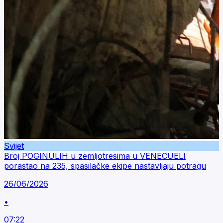
Svijet
Broj POGINULIH u zemljotresima u VENECUELI
porastao na 235, spasilačke ekipe nastavljaju potragu
26/06/2026
•
07:22