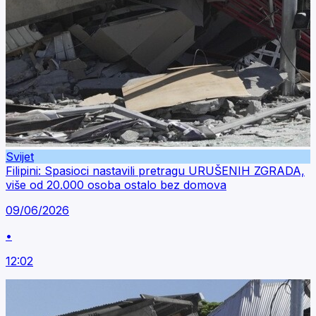
Svijet
Filipini: Spasioci nastavili pretragu URUŠENIH ZGRADA,
više od 20.000 osoba ostalo bez domova
09/06/2026
•
12:02