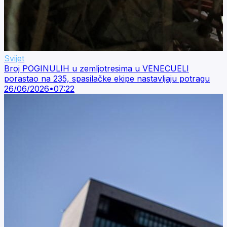
Svijet
Broj POGINULIH u zemljotresima u VENECUELI
porastao na 235, spasilačke ekipe nastavljaju potragu
26/06/2026
•
07:22