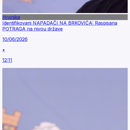
Hronika
Identifikovani NAPADAČI NA BRKOVIĆA: Raspisana
POTRAGA na nivou države
10/06/2026
•
12:11