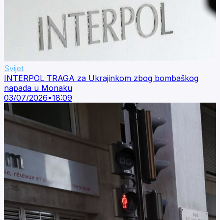
Svijet
INTERPOL TRAGA za Ukrajinkom zbog bombaškog
napada u Monaku
03/07/2026
•
18:09