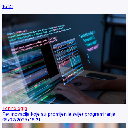
16:21
Tehnologija
Pet inovacija koje su promijenile svijet programiranja
05/02/2025
•
16:21