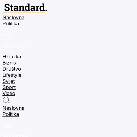
Naslovna
Politika
m:tel
tehnologija
Hronika
Biznis
Društvo
Lifestyle
Svijet
Sport
Video
Naslovna
Politika
m:tel
tehnologija