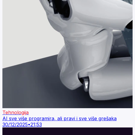
Tehnologija
AI sve više programira, ali pravi i sve više grešaka
30/12/2025
•
21:53