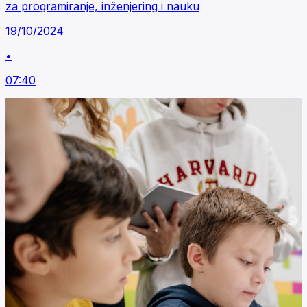
za programiranje, inženjering i nauku
19/10/2024
•
07:40