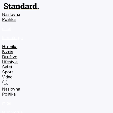
Naslovna
Politika
m:tel
tehnologija
Hronika
Biznis
Društvo
Lifestyle
Svijet
Sport
Video
Naslovna
Politika
m:tel
tehnologija