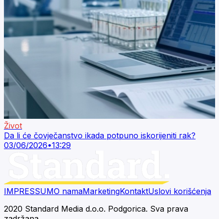
Život
Da li će čovječanstvo ikada potpuno iskorijeniti rak?
03/06/2026
•
13:29
IMPRESSUM
O nama
Marketing
Kontakt
Uslovi korišćenja
2020 Standard Media d.o.o. Podgorica. Sva prava
zadržana