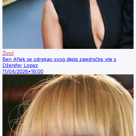
Život
Ben Aflek se odrekao svog dijela zajedničke vile s
Dženifer Lopez
11/04/2026
•
16:00