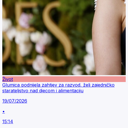
Život
Glumica podnijela zahtjev za razvod, želi zajedničko
starateljstvo nad djecom i alimentaciju
19/07/2026
•
15:14