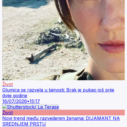
Život
Glumica se razvela u tajnosti: Brak je pukao još prije
dvije godine
16/07/2026
•
15:17
Život
Novi trend među razvedenim ženama: DIJAMANT NA
SREDNJEM PRSTU