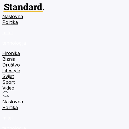
Naslovna
Politika
m:tel
tehnologija
Hronika
Biznis
Društvo
Lifestyle
Svijet
Sport
Video
Naslovna
Politika
m:tel
tehnologija