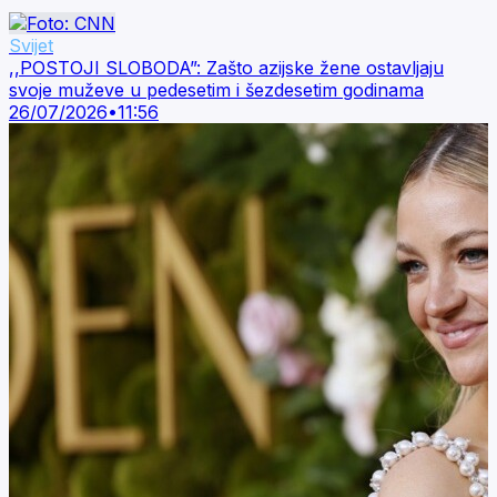
Svijet
,,POSTOJI SLOBODA”: Zašto azijske žene ostavljaju
svoje muževe u pedesetim i šezdesetim godinama
26/07/2026
•
11:56