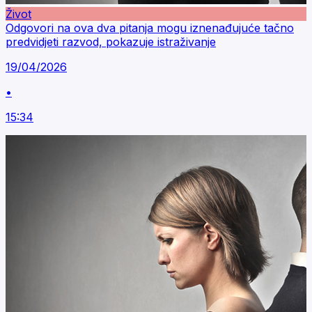
Život
Odgovori na ova dva pitanja mogu iznenađujuće tačno
predvidjeti razvod, pokazuje istraživanje
19/04/2026
•
15:34