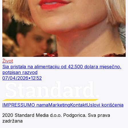
Život
Sia pristala na alimentaciju od 42.500 dolara mjesečno,
potpisan razvod
07/04/2026
•
12:52
IMPRESSUM
O nama
Marketing
Kontakt
Uslovi korišćenja
2020 Standard Media d.o.o. Podgorica. Sva prava
zadržana