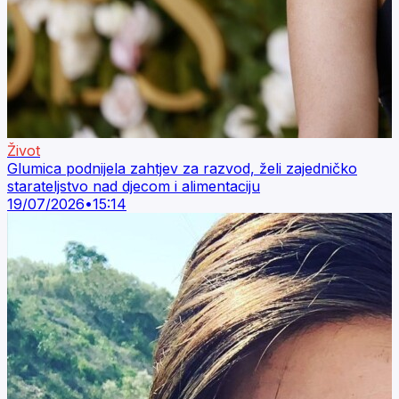
Život
Glumica podnijela zahtjev za razvod, želi zajedničko
starateljstvo nad djecom i alimentaciju
19/07/2026
•
15:14