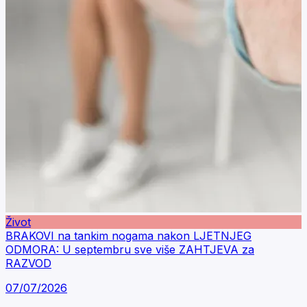
Život
BRAKOVI na tankim nogama nakon LJETNJEG
ODMORA: U septembru sve više ZAHTJEVA za
RAZVOD
07/07/2026