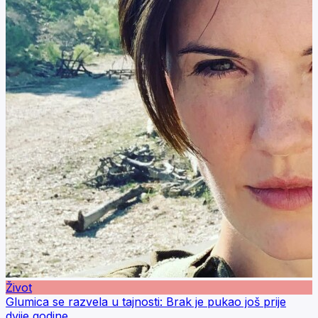
Život
Glumica se razvela u tajnosti: Brak je pukao još prije
dvije godine