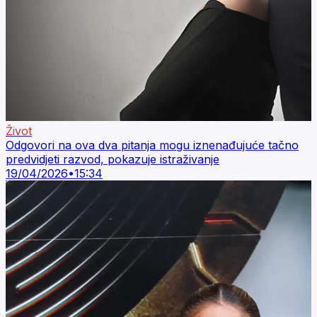
Život
Odgovori na ova dva pitanja mogu iznenađujuće tačno
predvidjeti razvod, pokazuje istraživanje
19/04/2026
•
15:34