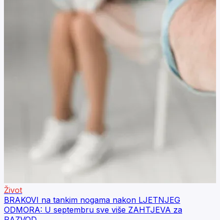
Život
BRAKOVI na tankim nogama nakon LJETNJEG
ODMORA: U septembru sve više ZAHTJEVA za
RAZVOD