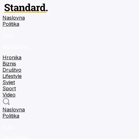
Naslovna
Politika
m:tel
tehnologija
Hronika
Biznis
Društvo
Lifestyle
Svijet
Sport
Video
Naslovna
Politika
m:tel
tehnologija