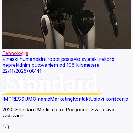
Tehnologija
Kineski humanoidni robot postavio svjetski rekord
neprekidnim putovanjem od 106 kilometara
22/11/2025
•
08:41
IMPRESSUM
O nama
Marketing
Kontakt
Uslovi korišćenja
2020 Standard Media d.o.o. Podgorica. Sva prava
zadržana