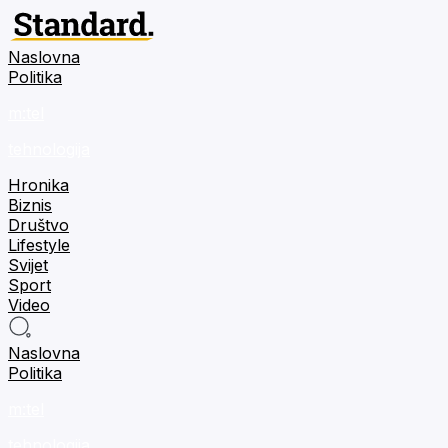
Naslovna
Politika
m:tel
tehnologija
Hronika
Biznis
Društvo
Lifestyle
Svijet
Sport
Video
Naslovna
Politika
m:tel
tehnologija