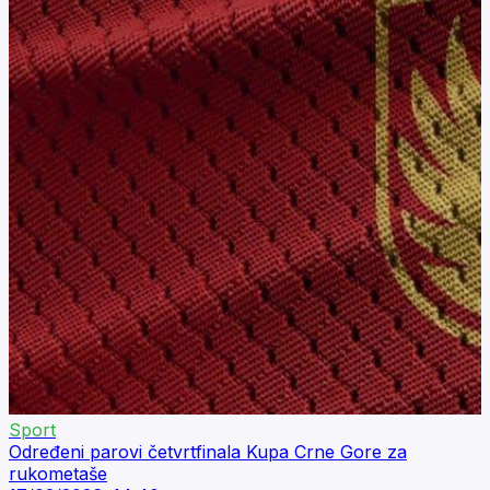
Sport
Određeni parovi četvrtfinala Kupa Crne Gore za
rukometaše