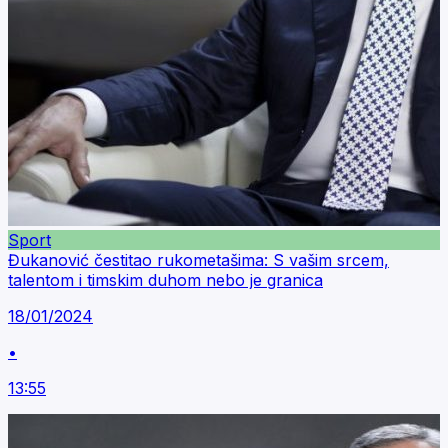
Sport
Đukanović čestitao rukometašima: S vašim srcem,
talentom i timskim duhom nebo je granica
18/01/2024
•
13:55