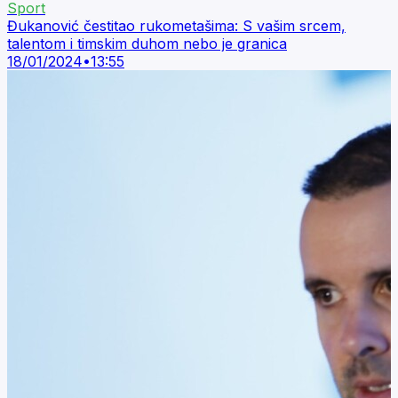
Sport
Đukanović čestitao rukometašima: S vašim srcem,
talentom i timskim duhom nebo je granica
18/01/2024
•
13:55