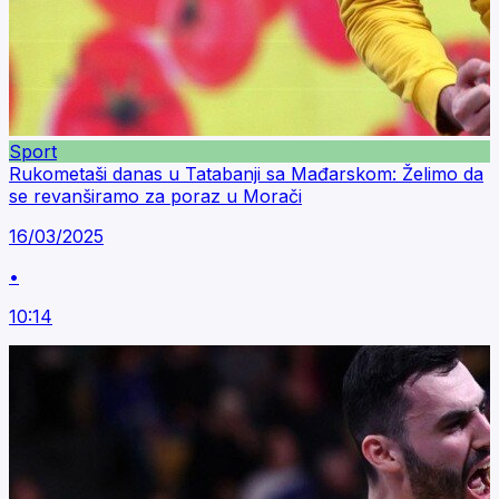
Sport
Rukometaši danas u Tatabanji sa Mađarskom: Želimo da
se revanširamo za poraz u Morači
16/03/2025
•
10:14