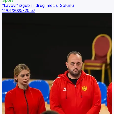
Sport
“Lavovi” izgubili i drugi meč u Solunu
11/01/2025
•
20:57