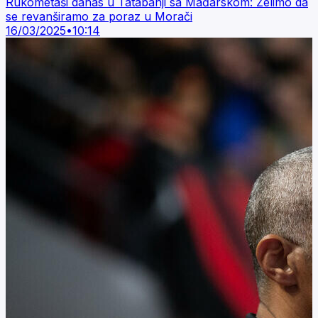
Rukometaši danas u Tatabanji sa Mađarskom: Želimo da
se revanširamo za poraz u Morači
16/03/2025
•
10:14