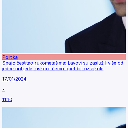
Politika
Spajić čestitao rukometašima: Lavovi su zaslužili više od
jedne pobjede, uskoro ćemo opet biti uz ajkule
17/01/2024
•
11:10