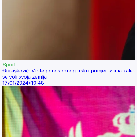
Sport
Đurašković: Vi ste ponos crnogorski i primjer svima kako
se voli svoja zemlja
17/01/2024
•
10:48