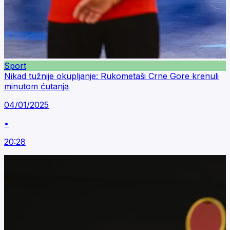
Sport
Nikad tužnije okupljanje: Rukometaši Crne Gore krenuli
minutom ćutanja
04/01/2025
•
20:28