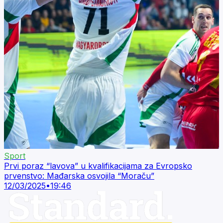
Sport
Prvi poraz “lavova” u kvalifikacijama za Evropsko
prvenstvo: Mađarska osvojila “Moraču”
12/03/2025
•
19:46