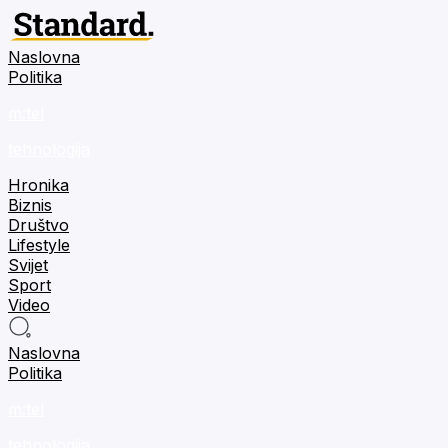
Naslovna
Politika
m:tel
tehnologija
Hronika
Biznis
Društvo
Lifestyle
Svijet
Sport
Video
Naslovna
Politika
m:tel
tehnologija