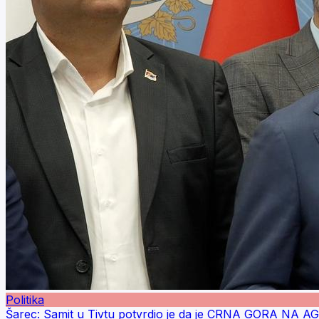
Politika
Šarec: Samit u Tivtu potvrdio je da je CRNA GORA NA