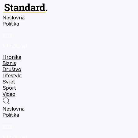
Naslovna
Politika
m:tel
tehnologija
Hronika
Biznis
Društvo
Lifestyle
Svijet
Sport
Video
Naslovna
Politika
m:tel
tehnologija