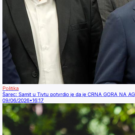
Politika
Šarec: Samit u Tivtu potvrdio je da je CRNA GORA NA
09/06/2026
•
16:17