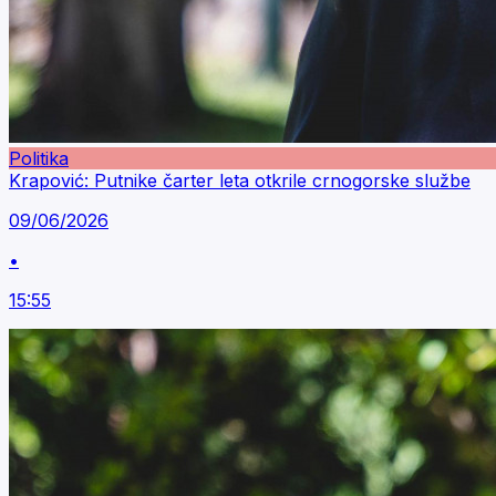
Politika
Krapović: Putnike čarter leta otkrile crnogorske službe
09/06/2026
•
15:55