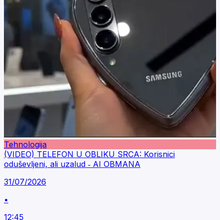
Tehnologija
(VIDEO) TELEFON U OBLIKU SRCA: Korisnici
oduševljeni, ali uzalud ‐ AI OBMANA
31/07/2026
•
12:45