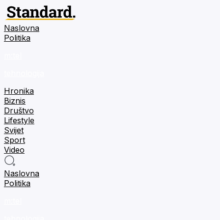
Naslovna
Politika
m:tel
tehnologija
Hronika
Biznis
Društvo
Lifestyle
Svijet
Sport
Video
Naslovna
Politika
m:tel
tehnologija