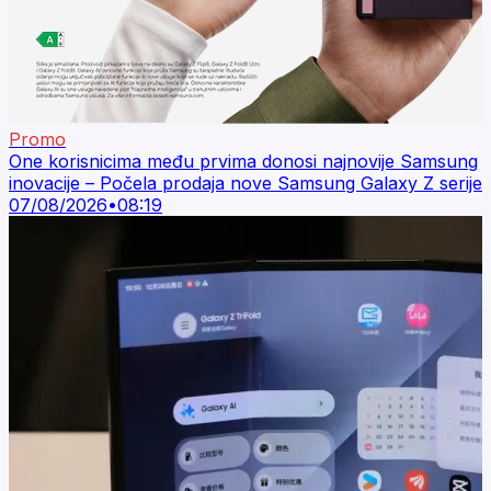
Promo
One korisnicima među prvima donosi najnovije Samsung
inovacije – Počela prodaja nove Samsung Galaxy Z serije
07/08/2026
•
08:19