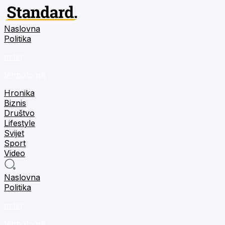
Naslovna
Politika
m:tel
tehnologija
Hronika
Biznis
Društvo
Lifestyle
Svijet
Sport
Video
Naslovna
Politika
m:tel
tehnologija